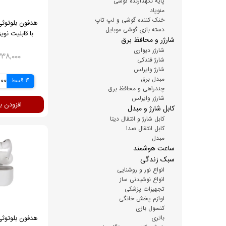
پایه نگهدارنده گوشی
منوپاد
خنک کننده گوشی و لپ تاپ
دسته بازی گوشی موبایل
با قابلیت نویز
شارژر و محافظ برق
شارژر دیواری
۷,۳۳۸,۰۰۰ ت
شارژ فندکی
شارژ وایرلس
مبدل برق
4 قسط
,500
چندراهی و محافظ برق
شارژر وایرلس
افزودن ب
کابل شارژ و مبدل
کابل شارژ و انتقال دیتا
کابل انتقال صدا
مبدل
ساعت هوشمند
سبک زندگی
انواع نور و روشنایی
انواع نوشیدنی ساز
تجهیزات پزشکی
لوازم پخش خانگی
کنسول بازی
باتری