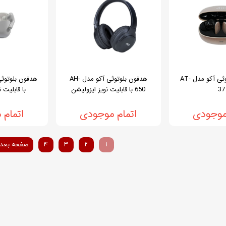
هندزفری بلوتوثی آکو مدل AT-
هدفون بلوتوثی آکو مدل AH-
37
650 با قابلیت نویز ایزولیشن
با قابلیت 
موجودی
اتمام موجودی
اتمام
۱
۲
۳
۴
صفحه بعد