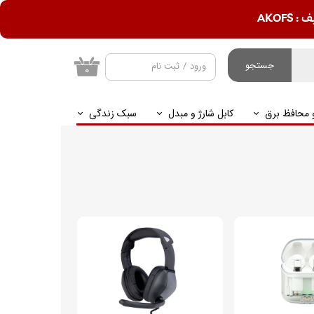
AKOF
جستجو
ورود
/
ثبت نام
۰
حساب کاربری من
و محافظ برق
کابل شارژ و مبدل
سبک زندگی
تغییر گذر واژه
سفارشات
خروج از حساب
کاربری