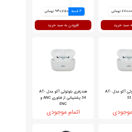
670, تومانی
4 قسط
940,750 تومانی
ه سبد خرید
افزودن به سبد خرید
هندزفری بلوتوثی آکو مدل AT-
هندزفری بلوتوثی آکو مدل AT-
33
34 پشتیبانی از فناوری ANC و
ENC
 موجودی
اتمام موجودی