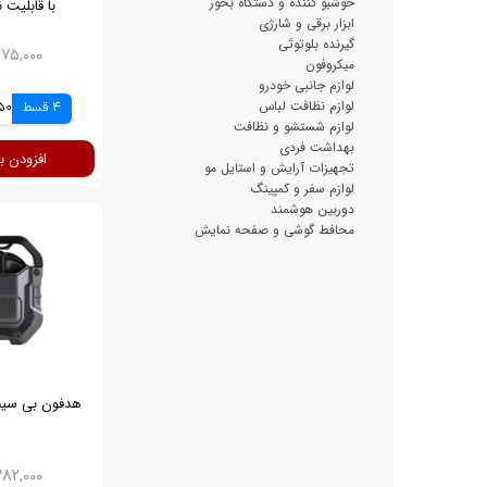
خوشبو کننده و دستگاه بخور
با قابلیت 
ابزار برقی و شارژی
گیرنده بلوتوثی
۱,۵۷۵,۰۰۰ ت
میکروفون
لوازم جانبی خودرو
لوازم نظافت لباس
4 قسط
,750
لوازم شستشو و نظافت
بهداشت فردی
افزودن ب
تجهیزات آرایش و استایل مو
لوازم سفر و کمپینگ
دوربین هوشمند
محافط گوشی و صفحه نمایش
هدفون بی سیم آک
۲,۳۸۲,۰۰۰ ت