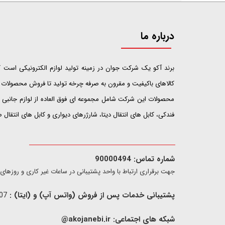
درباره ما
​​​​​​​برند آکو یک شرکت جوان در زمینه تولید لوازم الکترونیکی اس
کالاهای باکیفیت و مقرون به صرفه چرخه تولید تا فروش محصولات خ
محصولات این شرکت شامل مجموعه ای فوق العاده از لوازم جانبی ت
فندکی، کابل های انتقال دیتا، شارژرهای دیواری و کابل های انتقال
شماره تماس: 90000494
​​جهت برقراری ارتباط با واحد پشتیبانی در ساعات غیر کاری و روزهای تعطیل فقط از ط
پشتیبانی خدمات پس از فروش (واتس آپ) و (ایتا) :
09907733407
شبکه های اجتماعی:
akojanebi.ir@