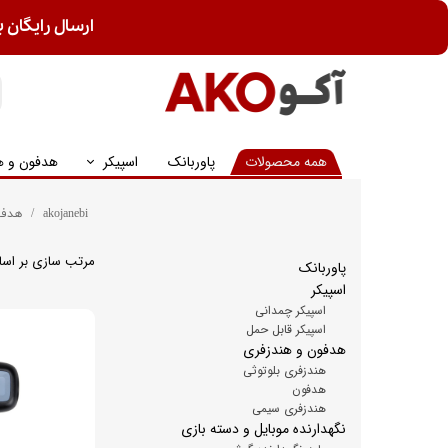
ارسال رایگان ب
همه محصولات
پاوربانک
اسپیکر
هدفون و ه
akojanebi
هدفو
مرتب سازی بر اس
پاوربانک
اسپیکر
اسپیکر چمدانی
اسپیکر قابل حمل
هدفون و هندزفری
هندزفری بلوتوثی
هدفون
هندزفری سیمی
نگهدارنده موبایل و دسته بازی