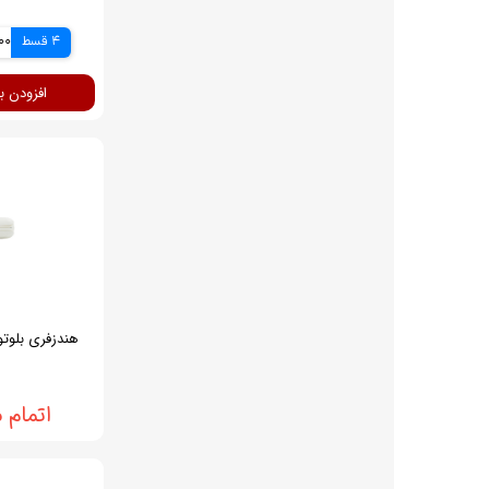
4 قسط
500
افزودن ب
اتمام 