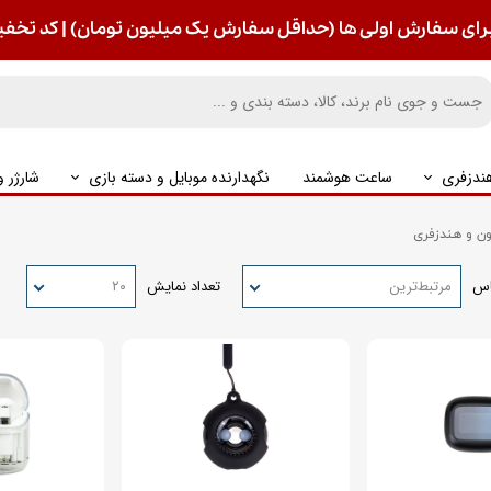
رای سفارش اولی ها (حداقل سفارش یک میلیون تومان) | کد تخفیف : S
ندزفری
ساعت هوشمند
نگهدارنده موبایل و دسته بازی
شارژر 
ن و هندزفری
اس
مرتبط‌ترین
تعداد نمایش
۲۰