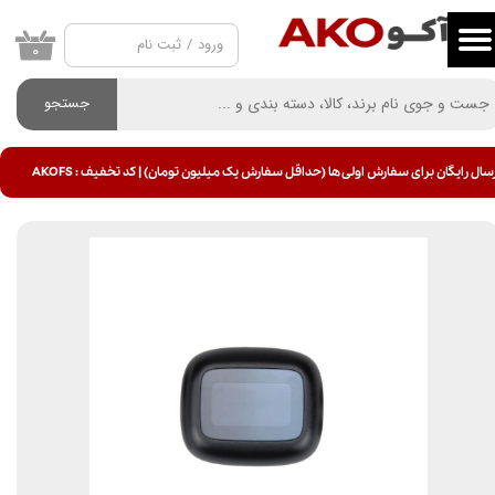
ورود
/
ثبت نام
حساب کاربری من
۰
تغییر گذر واژه
جستجو
سفارشات
سال رایگان برای سفارش اولی ها (حداقل سفارش یک میلیون تومان) | کد تخفیف : AKOFS
خروج از حساب کاربری