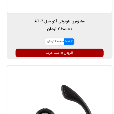
هندزفری بلوتوثی آکو مدل AT-7
۲,۶۸۰,۰۰۰ تومان
4 قسط
670,000 تومانی
افزودن به سبد خرید