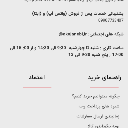
فقط از طریق واتس آپ یا ایتا با شماره 09914118710 اقدام فرمایید.
پشتیبانی خدمات پس از فروش (واتس آپ) و (ایتا) :
09907733407
شبکه های اجتماعی:
akojanebi.ir@
ساعت کاری : شنبه تا چهارشنبه 9:30 الی 14:30 و از 00: 15 الی
17:00 , پنج شنبه 9:30 الی 13
​راهنمای خرید
اعتماد
چگونه میتوانیم خرید کنیم؟
شیوه های پرداخت وجه
زمانبندی ارسال سفارشات
رویه برگرداندن کالا