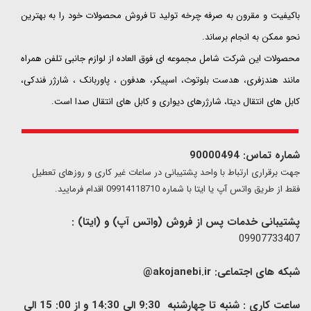
باکیفیت و مقرون به صرفه چرخه تولید تا فروش محصولات خود را به بهترین
نحو ممکن به انجام برساند.
محصولات این شرکت شامل مجموعه ای فوق العاده از لوازم جانبی تلفن همراه
مانند هندزفری، هدست بلوتوث، اسپیکر، هدفون ، پاوربانک ، شارژر فندکی،
کابل های انتقال دیتا، شارژرهای دیواری و کابل های انتقال صدا است.
شماره تماس: 90000494
​​جهت برقراری ارتباط با واحد پشتیبانی در ساعات غیر کاری و روزهای تعطیل
فقط از طریق واتس آپ یا ایتا با شماره 09914118710 اقدام فرمایید.
پشتیبانی خدمات پس از فروش (واتس آپ) و (ایتا) :
09907733407
شبکه های اجتماعی:
akojanebi.ir@
ساعت کاری : شنبه تا چهارشنبه 9:30 الی 14:30 و از 00: 15 الی