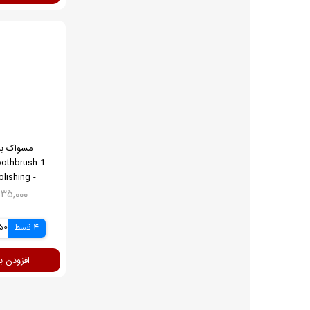
مسواک بر
olishing -
ning
۲,۵۳۵,۰۰۰ ت
4 قسط
,750
افزودن ب