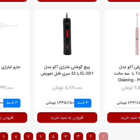
قی آکو مدل
پیچ گوشتی شارژی آکو مدل
جارو شارژی آکو
Toothbrush-1 با سه حالت
EL‑SD1 با 22 سری قابل تعویض
Cleaning - P
White
ومان
۵,۷۸۱,۰۰۰ تومان
۱۵,۶۴۲,۰۰۰ 
633 تومانی
4 قسط
1,445,250 تومانی
4 قسط
,500
ه سبد خرید
افزودن به سبد خرید
افزودن ب
۹
۸
۷
۶
۵
۴
۳
۲
۱