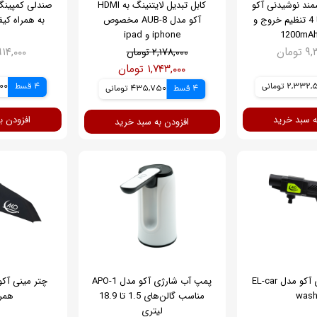
ند نوشیدنی آکو
کابل تبدیل لایتنینگ به HDMI
مدل APO-2 با 4 تنظیم خروج و
آکو مدل AUB-8 مخصوص
به همراه کی
iphone و ipad
ومان
۷,۹۱۴,۰۰۰ ت
۲,۱۷۸,۰۰۰ تومان
۱,۷۴۳,۰۰۰ تومان
2,33 تومانی
4 قسط
,500
4 قسط
435,750 تومانی
ه سبد خرید
افزودن ب
افزودن به سبد خرید
کارواش شارژی آکو مدل EL-car
پمپ آب شارژی آکو مدل APO-1
wash
مناسب گالن‌های 1.5 تا 18.9
همر
لیتری