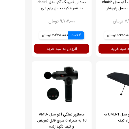
صندلی کمپینگ آکو مدل chair2
صندلی کمپینگ آکو مدل chair1
ف حمل پارچه‌ای
به همراه کیف حمل پارچه‌ای
ومان
۹,۷۰۲,۰۰۰ تومان
1,978 تومانی
4 قسط
2,425,500 تومانی
ه سبد خرید
افزودن به سبد خرید
چتر مینی آکو مدل UMB-1 به
ماساژور تفنگی آکو مدل AMS-
اه کیف
10 به همراه 6 سری قابل تعویض
و کیف نگهدارنده