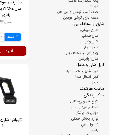
پایه نگهدارنده گوشی
دیسپنسر هوشم
منوپاد
خنک کننده گوشی و لپ تاپ
باتری 1200mAh
دسته بازی گوشی موبایل
۹,۳۳۰,۰۰۰ ت
شارژر و محافظ برق
شارژر دیواری
شارژ فندکی
4 قسط
2,500
شارژ وایرلس
مبدل برق
افزودن ب
چندراهی و محافظ برق
شارژر وایرلس
کابل شارژ و مبدل
کابل شارژ و انتقال دیتا
کابل انتقال صدا
مبدل
ساعت هوشمند
سبک زندگی
انواع نور و روشنایی
انواع نوشیدنی ساز
تجهیزات پزشکی
لوازم پخش خانگی
کنسول بازی
 1
باتری