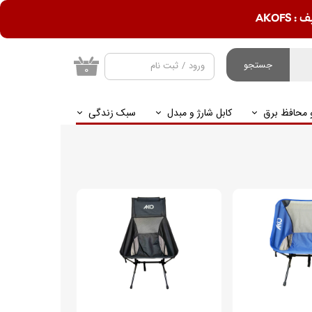
AKOF
جستجو
ورود
/
ثبت نام
۰
حساب کاربری من
و محافظ برق
کابل شارژ و مبدل
سبک زندگی
تغییر گذر واژه
سفارشات
خروج از حساب
کاربری