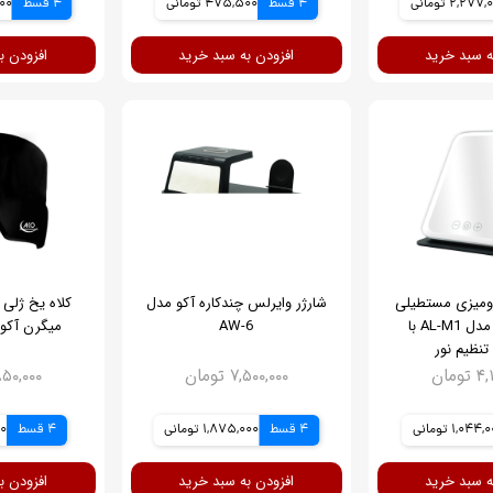
2,277 تومانی
4 قسط
475,500 تومانی
4 قسط
,500
ه سبد خرید
افزودن به سبد خرید
افزودن ب
رومیزی مستطیلی
شارژر وایرلس چندکاره آکو مدل
کلاه یخ ژلی
عمودی آکو مدل AL-M1 با
AW-6
میگرن آکو مدل 
تنظیم نور
ومان
۷,۵۰۰,۰۰۰ تومان
۲,۸۵۰,۰۰۰ ت
1,044 تومانی
4 قسط
1,875,000 تومانی
4 قسط
500
ه سبد خرید
افزودن به سبد خرید
افزودن ب