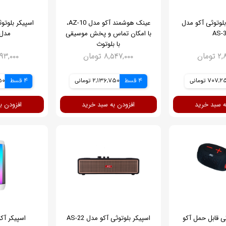
بلوتوثی آکو مدل
عینک هوشمند آکو مدل AZ-10،
اسپیکر بلوتو
AS-
با امکان تماس و پخش موسیقی
مدل S-30
با بلوتوث
ومان
۸,۵۴۷,۰۰۰ تومان
۱,۲۹۳,۰۰۰ ت
707, تومانی
4 قسط
2,136,750 تومانی
4 قسط
250
ه سبد خرید
افزودن به سبد خرید
افزودن ب
ثی قابل حمل آکو
اسپیکر بلوتوثی آکو مدل AS-22
اسپیکر آکو م