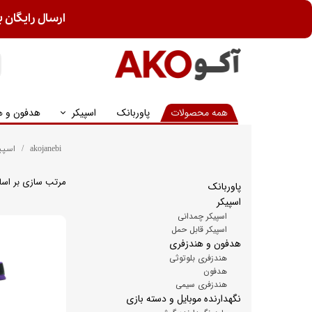
ارسال رایگان ب
همه محصولات
پاوربانک
اسپیکر
هدفون و ه
akojanebi
اسپی
مرتب سازی بر اس
پاوربانک
اسپیکر
اسپیکر چمدانی
اسپیکر قابل حمل
هدفون و هندزفری
هندزفری بلوتوثی
هدفون
هندزفری سیمی
نگهدارنده موبایل و دسته بازی