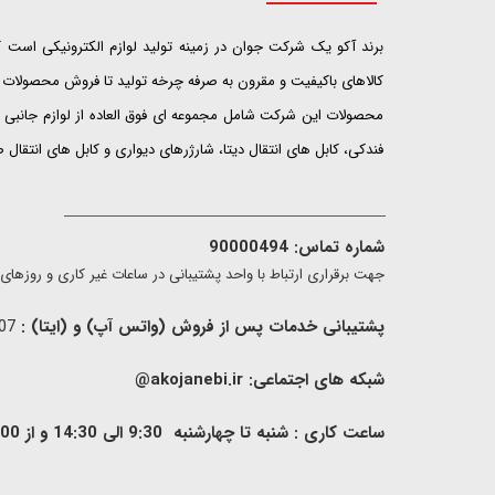
​​​​​​​برند آکو یک شرکت جوان در زمینه تولید لوازم الکترونیکی اس
کالاهای باکیفیت و مقرون به صرفه چرخه تولید تا فروش محصولات خ
محصولات این شرکت شامل مجموعه ای فوق العاده از لوازم جانبی ت
فندکی، کابل های انتقال دیتا، شارژرهای دیواری و کابل های انتقال
شماره تماس: 90000494
​​جهت برقراری ارتباط با واحد پشتیبانی در ساعات غیر کاری و روزهای تعطیل فقط از ط
پشتیبانی خدمات پس از فروش (واتس آپ) و (ایتا) :
09907733407
شبکه های اجتماعی:
akojanebi.ir@
ساعت کاری : شنبه تا چهارشنبه 9:30 الی 14:30 و از 00: 15 الی 17:00 , پنج شنبه 9:30 الی 13