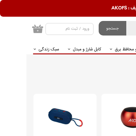
AKOF
جستجو
ورود
/
ثبت نام
۰
حساب کاربری من
و محافظ برق
کابل شارژ و مبدل
سبک زندگی
تغییر گذر واژه
سفارشات
خروج از حساب
کاربری