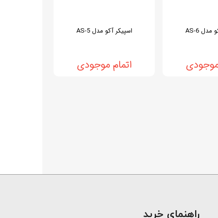
مدل AS-6
اسپیکر آکو مدل AS-5
 موجودی
اتمام موجودی
​راهنمای خرید