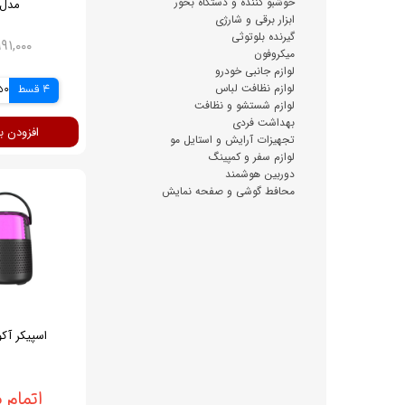
خوشبو کننده و دستگاه بخور
مدل S-26
ابزار برقی و شارژی
گیرنده بلوتوثی
۱,۹۹۱,۰۰۰ تو
میکروفون
لوازم جانبی خودرو
لوازم نظافت لباس
4 قسط
750
لوازم شستشو و نظافت
بهداشت فردی
افزودن ب
تجهیزات آرایش و استایل مو
لوازم سفر و کمپینگ
دوربین هوشمند
محافط گوشی و صفحه نمایش
اسپیکر آکو م
اتمام 