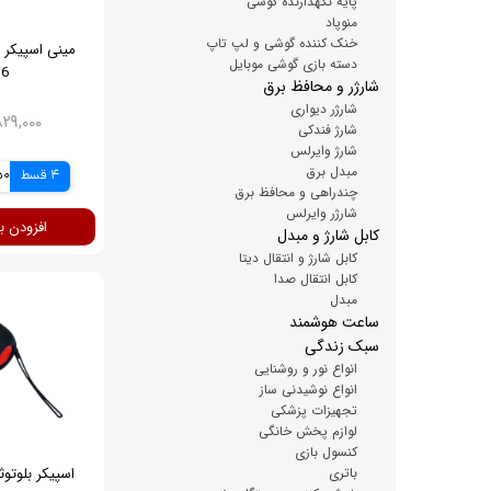
پایه نگهدارنده گوشی
منوپاد
خنک کننده گوشی و لپ تاپ
مینی اسپیکر 
دسته بازی گوشی موبایل
36
شارژر و محافظ برق
شارژر دیواری
۲,۸۲۹,۰۰۰ ت
شارژ فندکی
شارژ وایرلس
مبدل برق
4 قسط
250
چندراهی و محافظ برق
شارژر وایرلس
افزودن ب
کابل شارژ و مبدل
کابل شارژ و انتقال دیتا
کابل انتقال صدا
مبدل
ساعت هوشمند
سبک زندگی
انواع نور و روشنایی
انواع نوشیدنی ساز
تجهیزات پزشکی
لوازم پخش خانگی
کنسول بازی
باتری
اسپیکر بلوتو