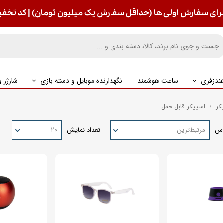
رای سفارش اولی ها (حداقل سفارش یک میلیون تومان) | کد تخفیف : S
ندزفری
ساعت هوشمند
نگهدارنده موبایل و دسته بازی
شارژر 
کر
اسپیکر قابل حمل
اس
مرتبط‌ترین
تعداد نمایش
۲۰