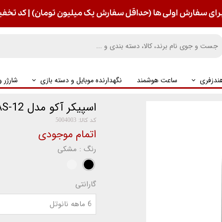
رای سفارش اولی ها (حداقل سفارش یک میلیون تومان) | کد تخفیف : S
ندزفری
ساعت هوشمند
نگهدارنده موبایل و دسته بازی
شارژر 
اسپیکر آکو مدل AS-12
کد کالا: 5004003
اتمام موجودی
رنگ
: مشکی
گارانتی
6 ماهه نانوتل