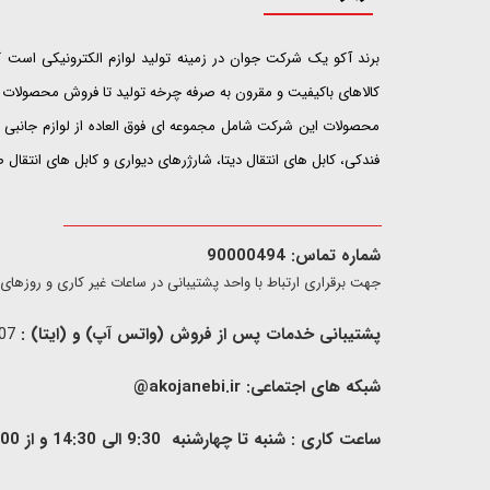
​​​​​​​برند آکو یک شرکت جوان در زمینه تولید لوازم الکترونیکی اس
کالاهای باکیفیت و مقرون به صرفه چرخه تولید تا فروش محصولات خ
محصولات این شرکت شامل مجموعه ای فوق العاده از لوازم جانبی ت
فندکی، کابل های انتقال دیتا، شارژرهای دیواری و کابل های انتقال
شماره تماس: 90000494
​​جهت برقراری ارتباط با واحد پشتیبانی در ساعات غیر کاری و روزهای تعطیل فقط از ط
پشتیبانی خدمات پس از فروش (واتس آپ) و (ایتا) :
09907733407
شبکه های اجتماعی:
akojanebi.ir@
ساعت کاری : شنبه تا چهارشنبه 9:30 الی 14:30 و از 00: 15 الی 17:00 , پنج شنبه 9:30 الی 13