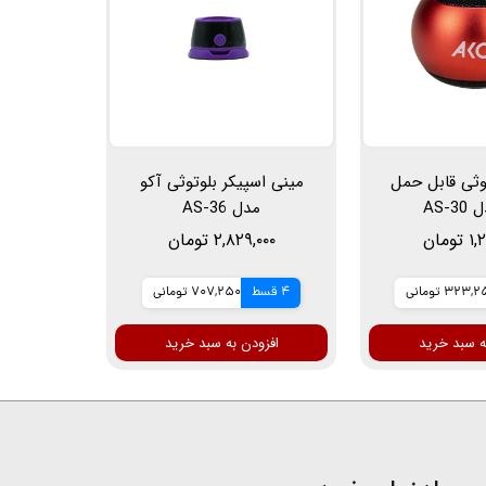
وثی قابل حمل
مینی اسپیکر بلوتوثی آکو
AS-3
مدل AS-36
ومان
۲,۸۲۹,۰۰۰ تومان
323, تومانی
4 قسط
707,250 تومانی
ه سبد خرید
افزودن به سبد خرید