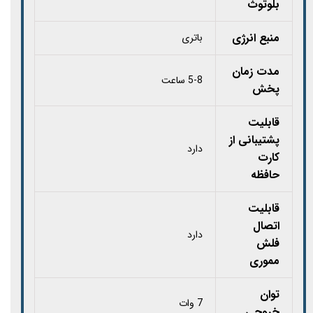
بلوتوث
منبع انرژی
باتری
مدت زمان
5-8 ساعت
پخش
قابلیت
پشتیبانی از
دارد
کارت‌
حافظه
قابلیت
اتصال
دارد
فلش
مموری
توان
7 وات
خروجی