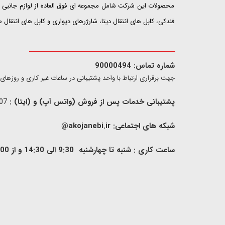
محصولات این شرکت شامل مجموعه ای فوق العاده از لوازم جانبی ت
فندکی، کابل های انتقال دیتا، شارژرهای دیواری و کابل های انتقال
شماره تماس: 90000494
​​جهت برقراری ارتباط با واحد پشتیبانی در ساعات غیر کاری و روزهای تعطیل فقط از ط
پشتیبانی خدمات پس از فروش (واتس آپ) و (ایتا) :
09907733407
شبکه های اجتماعی:
akojanebi.ir@
ساعت کاری : شنبه تا چهارشنبه 9:30 الی 14:30 و از 00: 15 الی 17:00 , پنج شنبه 9:30 الی 13