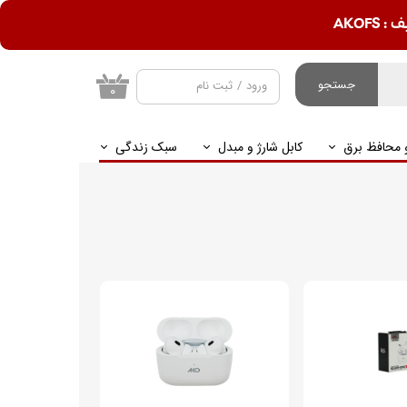
AKOF
جستجو
ورود
/
ثبت نام
۰
حساب کاربری من
و محافظ برق
کابل شارژ و مبدل
سبک زندگی
تغییر گذر واژه
سفارشات
خروج از حساب
کاربری