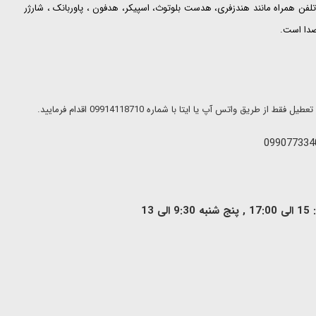
لفن همراه مانند هندزفری، هدست بلوتوث، اسپیکر، هدفون ، پاوربانک ، شارژر
 صدا است.
ریق واتس آپ یا ایتا با شماره 09914118710 اقدام فرمایید.