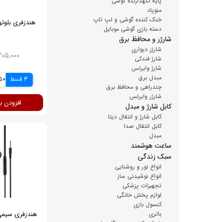
پایه نگهدارنده گوشی
منوپاد
خنک کننده گوشی و لپ تاپ
دسته بازی گوشی موبایل
شارژر و محافظ برق
شارژر دیواری
۴,۳۰۵,۰۰۰ ت
شارژ فندکی
شارژ وایرلس
مبدل برق
4 قسط
,250
چندراهی و محافظ برق
شارژر وایرلس
افزودن ب
کابل شارژ و مبدل
کابل شارژ و انتقال دیتا
کابل انتقال صدا
مبدل
ساعت هوشمند
سبک زندگی
انواع نور و روشنایی
انواع نوشیدنی ساز
تجهیزات پزشکی
لوازم پخش خانگی
کنسول بازی
باتری
هندزفری سیمی آک