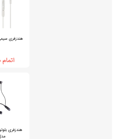
هندزفری سیمی آک
اتمام 
هندزفری بلوتو
مدل -4