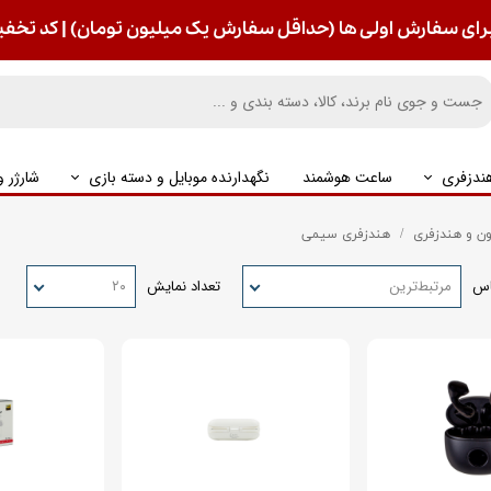
رای سفارش اولی ها (حداقل سفارش یک میلیون تومان) | کد تخفیف : S
ندزفری
ساعت هوشمند
نگهدارنده موبایل و دسته بازی
شارژر 
ن و هندزفری
هندزفری سیمی
اس
مرتبط‌ترین
تعداد نمایش
۲۰