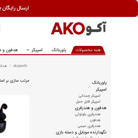
ارسال رایگان ب
همه محصولات
پاوربانک
اسپیکر
هدفون و ه
akojanebi
هدفو
مرتب سازی بر اس
پاوربانک
اسپیکر
اسپیکر چمدانی
اسپیکر قابل حمل
هدفون و هندزفری
هندزفری بلوتوثی
هدفون
هندزفری سیمی
نگهدارنده موبایل و دسته بازی