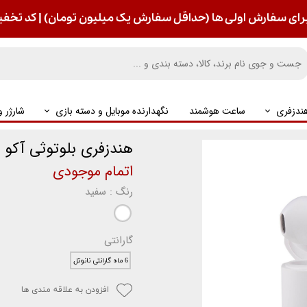
رای سفارش اولی ها (حداقل سفارش یک میلیون تومان) | کد تخفیف : S
ندزفری
ساعت هوشمند
نگهدارنده موبایل و دسته بازی
شارژر 
هندزفری بلوتوثی آکو مدل
اتمام موجودی
رنگ
: سفید
گارانتی
6 ماه گارانتی نانوتل
افزودن به علاقه مندی ها