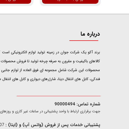
درباره ما
​​​​​​​برند آکو یک شرکت جوان در زمینه تولید لوازم الکترونیکی اس
کالاهای باکیفیت و مقرون به صرفه چرخه تولید تا فروش محصولات خ
محصولات این شرکت شامل مجموعه ای فوق العاده از لوازم جانبی ت
فندکی، کابل های انتقال دیتا، شارژرهای دیواری و کابل های انتقال
شماره تماس: 90000494
​​جهت برقراری ارتباط با واحد پشتیبانی در ساعات غیر کاری و روزهای تعطیل فقط از ط
پشتیبانی خدمات پس از فروش (واتس آپ) و (ایتا) :
09907733407