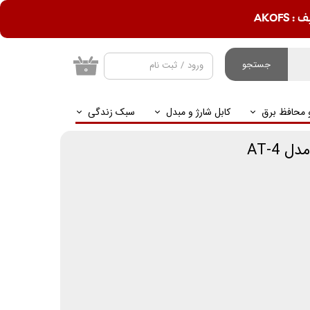
AKOF
جستجو
ورود
/
ثبت نام
۰
حساب کاربری من
و محافظ برق
کابل شارژ و مبدل
سبک زندگی
تغییر گذر واژه
سفارشات
 AT-4
خروج از حساب
کاربری