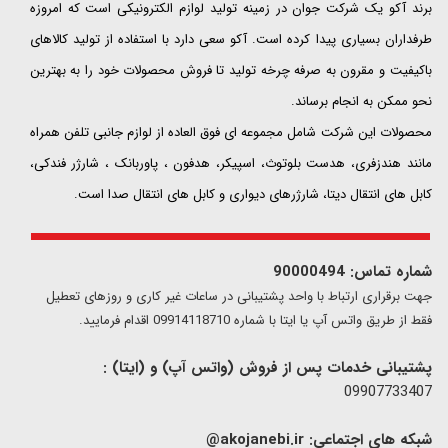
​​​​​​​برند آکو یک شرکت جوان در زمینه تولید لوازم الکترونیکی است که امروزه
طرفداران بسیاری پیدا کرده است. آکو سعی دارد با استفاده از تولید کالاهای
باکیفیت و مقرون به صرفه چرخه تولید تا فروش محصولات خود را به بهترین
نحو ممکن به انجام برساند.
محصولات این شرکت شامل مجموعه ای فوق العاده از لوازم جانبی تلفن همراه
مانند هندزفری، هدست بلوتوث، اسپیکر، هدفون ، پاوربانک ، شارژر فندکی،
کابل های انتقال دیتا، شارژرهای دیواری و کابل های انتقال صدا است.
شماره تماس: 90000494
​​جهت برقراری ارتباط با واحد پشتیبانی در ساعات غیر کاری و روزهای تعطیل
فقط از طریق واتس آپ یا ایتا با شماره 09914118710 اقدام فرمایید.
پشتیبانی خدمات پس از فروش (واتس آپ) و (ایتا) :
09907733407
شبکه های اجتماعی:
akojanebi.ir@