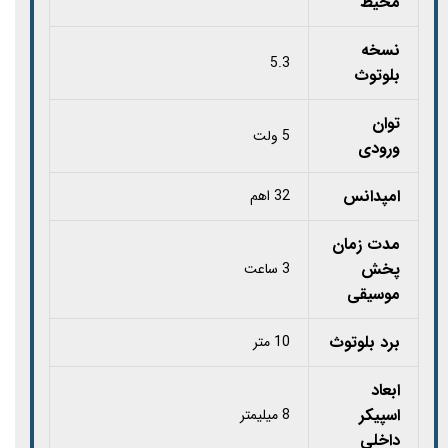
محیط
نسخه
5.3
بلوتوث
توان
5 ولت
ورودی
امپدانس
32 اهم
مدت زمان
پخش
3 ساعت
موسیقی
برد بلوتوث
10 متر
ابعاد
اسپیکر
8 میلیمتر
داخلی