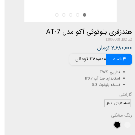
هندزفری بلوتوثی آکو مدل AT-7
کد کالا: 13003008
۲,۶۸۰,۰۰۰ تومان
4 قسط
670,000 تومانی
فناوری TWS
استاندارد ضد آب IPX7
نسخه بلوتوث 5.3
گارانتی
6 ماه گارانتی نانوتل
رنگ
مشکی