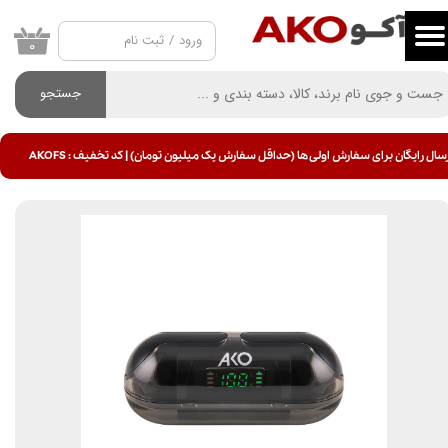
ورود
/
ثبت نام
حساب کاربری من
۰
تغییر گذر واژه
جستجو
سفارشات
سال رایگان برای سفارش اولی ها (حداقل سفارش یک میلیون تومان) | کد تخفیف : AKOFS
خروج از حساب کاربری