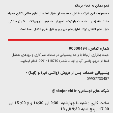
نحو ممکن به انجام برساند.
محصولات این شرکت شامل مجموعه ای فوق العاده از لوازم جانبی تلفن همراه
مانند هندزفری، هدست بلوتوث، اسپیکر، هدفون ، پاوربانک ، شارژر فندکی،
کابل های انتقال دیتا، شارژرهای دیواری و کابل های انتقال صدا است.
شماره تماس: 90000494
​​جهت برقراری ارتباط با واحد پشتیبانی در ساعات غیر کاری و روزهای تعطیل
فقط از طریق واتس آپ یا ایتا با شماره 09914118710 اقدام فرمایید.
پشتیبانی خدمات پس از فروش (واتس آپ) و (ایتا) :
09907733407
شبکه های اجتماعی:
akojanebi.ir@
ساعت کاری : شنبه تا چهارشنبه 9:30 الی 14:30 و از 00: 15 الی
17:00 , پنج شنبه 9:30 الی 13