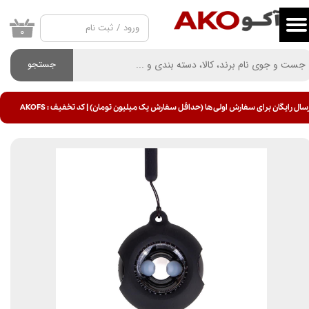
ورود
/
ثبت نام
حساب کاربری من
۰
تغییر گذر واژه
جستجو
سفارشات
سال رایگان برای سفارش اولی ها (حداقل سفارش یک میلیون تومان) | کد تخفیف : AKOFS
خروج از حساب کاربری