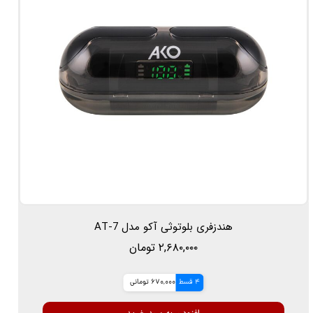
هندزفری بلوتوثی آکو مدل AT-7
۲,۶۸۰,۰۰۰ تومان
4 قسط
670,000 تومانی