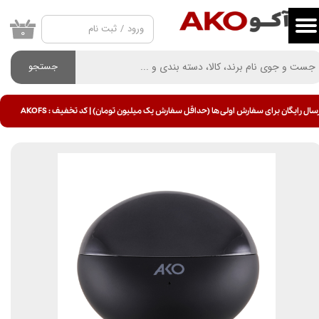
ورود
/
ثبت نام
حساب کاربری من
۰
تغییر گذر واژه
جستجو
سفارشات
سال رایگان برای سفارش اولی ها (حداقل سفارش یک میلیون تومان) | کد تخفیف : AKOFS
خروج از حساب کاربری