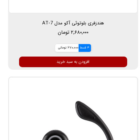
هندزفری بلوتوثی آکو مدل AT-7
۲,۶۸۰,۰۰۰ تومان
4 قسط
670,000 تومانی
افزودن به سبد خرید