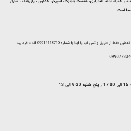
لفن همراه مانند هندزفری، هدست بلوتوث، اسپیکر، هدفون ، پاوربانک ، شارژر
 صدا است.
ریق واتس آپ یا ایتا با شماره 09914118710 اقدام فرمایید.