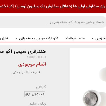
رای سفارش اولی ها (حداقل سفارش یک میلیون تومان) | کد تخفیف : S
ندزفری
ساعت هوشمند
نگهدارنده موبایل و دسته بازی
شارژر 
هندزفری سیمی آکو مدل 15
کد کالا: 2004003
اتمام موجودی
جک 3.5 میلی متری
گارانتی
6 ماه گارانتی نانوتل
رنگ
: سفید