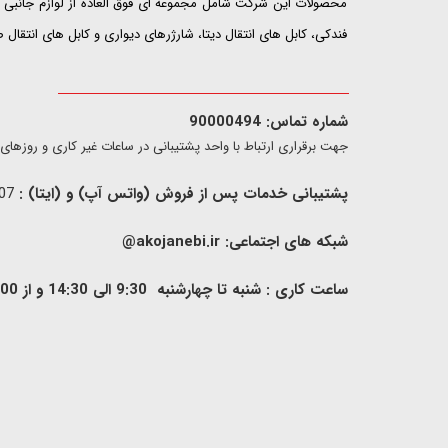
محصولات این شرکت شامل مجموعه ای فوق العاده از لوازم جانبی ت
فندکی، کابل های انتقال دیتا، شارژرهای دیواری و کابل های انتقال
شماره تماس: 90000494
​​جهت برقراری ارتباط با واحد پشتیبانی در ساعات غیر کاری و روزهای تعطیل فقط از ط
پشتیبانی خدمات پس از فروش (واتس آپ) و (ایتا) :
09907733407
شبکه های اجتماعی:
akojanebi.ir@
ساعت کاری : شنبه تا چهارشنبه 9:30 الی 14:30 و از 00: 15 الی 17:00 , پنج شنبه 9:30 الی 13