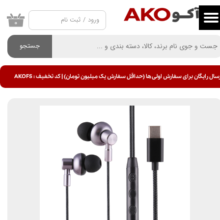
ورود
/
ثبت نام
حساب کاربری من
۰
تغییر گذر واژه
جستجو
سفارشات
سال رایگان برای سفارش اولی ها (حداقل سفارش یک میلیون تومان) | کد تخفیف : AKOFS
خروج از حساب کاربری