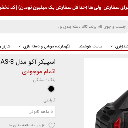
رای سفارش اولی ها (حداقل سفارش یک میلیون تومان) | کد تخفیف : S
ندزفری
ساعت هوشمند
نگهدارنده موبایل و دسته بازی
شارژر 
اسپیکر آکو مدل AS-8
اتمام موجودی
رنگ
: مشکی
گارانتی
6 ماهه نانوتل
افزودن به علاقه مندی ها