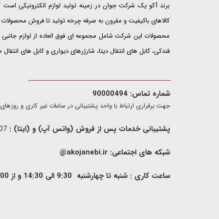
​​​​​​​برند آکو یک شرکت جوان در زمینه تولید لوازم الکترونیکی اس
کالاهای باکیفیت و مقرون به صرفه چرخه تولید تا فروش محصولات خ
محصولات این شرکت شامل مجموعه ای فوق العاده از لوازم جانبی ت
فندکی، کابل های انتقال دیتا، شارژرهای دیواری و کابل های انتقال
شماره تماس: 90000494
​​جهت برقراری ارتباط با واحد پشتیبانی در ساعات غیر کاری و روزهای تعطیل فقط از ط
پشتیبانی خدمات پس از فروش (واتس آپ) و (ایتا) :
09907733407
شبکه های اجتماعی:
akojanebi.ir@
ساعت کاری : شنبه تا چهارشنبه 9:30 الی 14:30 و از 00: 15 الی 17:00 , پنج شنبه 9:30 الی 13