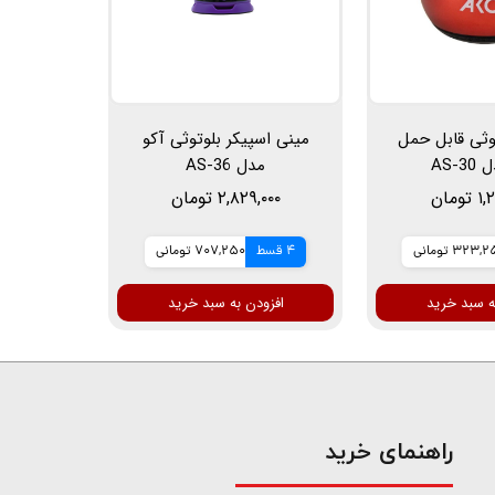
وثی قابل حمل
مینی اسپیکر بلوتوثی آکو
AS-3
مدل AS-36
ومان
۲,۸۲۹,۰۰۰ تومان
323, تومانی
4 قسط
707,250 تومانی
ه سبد خرید
افزودن به سبد خرید
​راهنمای خرید