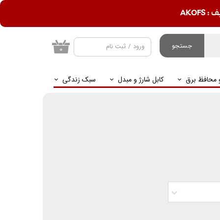
AKOF
جستجو
ورود
/
ثبت نام
۰
حساب کاربری من
و محافظ برق
کابل شارژ و مبدل
سبک زندگی
تغییر گذر واژه
سفارشات
خروج از حساب
کاربری