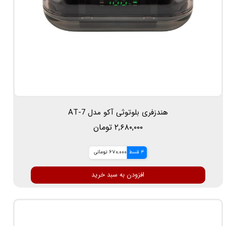
هندزفری بلوتوثی آکو مدل AT-7
۲,۶۸۰,۰۰۰ تومان
4 قسط
670,000 تومانی
افزودن به سبد خرید