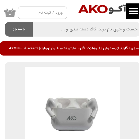
ورود
/
ثبت نام
حساب کاربری من
۰
تغییر گذر واژه
جستجو
سفارشات
سال رایگان برای سفارش اولی ها (حداقل سفارش یک میلیون تومان) | کد تخفیف : AKOFS
خروج از حساب کاربری