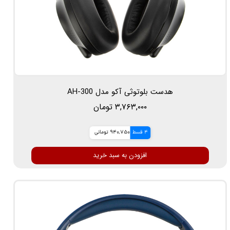
هدست بلوتوثی آکو مدل AH-300
۳,۷۶۳,۰۰۰ تومان
4 قسط
940,750 تومانی
افزودن به سبد خرید