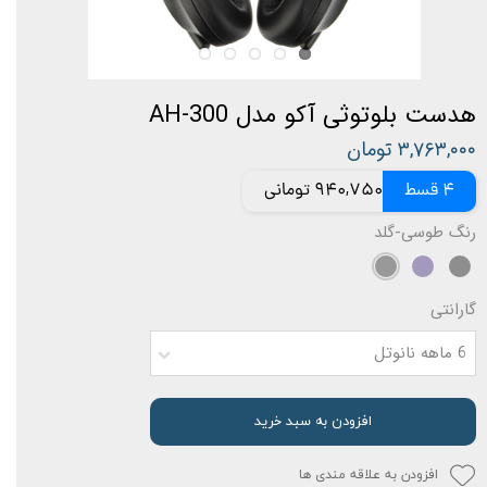
هدست بلوتوثی آکو مدل AH-300
۳,۷۶۳,۰۰۰ تومان
4 قسط
940,750 تومانی
رنگ
طوسی-گلد
گارانتی
6 ماهه نانوتل
افزودن به سبد خرید
افزودن به علاقه مندی ها