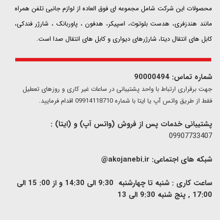
محصولات این شرکت شامل مجموعه ای فوق العاده از لوازم جانبی تلفن همراه
مانند هندزفری، هدست بلوتوث، اسپیکر، هدفون ، پاوربانک ، شارژر فندکی،
کابل های انتقال دیتا، شارژرهای دیواری و کابل های انتقال صدا است.
شماره تماس: 90000494
​​جهت برقراری ارتباط با واحد پشتیبانی در ساعات غیر کاری و روزهای تعطیل
فقط از طریق واتس آپ یا ایتا با شماره 09914118710 اقدام فرمایید.
پشتیبانی خدمات پس از فروش (واتس آپ) و (ایتا) :
09907733407
شبکه های اجتماعی:
akojanebi.ir@
ساعت کاری : شنبه تا چهارشنبه 9:30 الی 14:30 و از 00: 15 الی
17:00 , پنج شنبه 9:30 الی 13