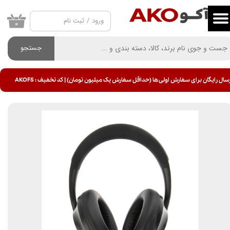
ورود
/
ثبت نام
حساب کاربری من
۰
تغییر گذر واژه
جستجو
سفارشات
سال رایگان برای سفارش اولی ها (حداقل سفارش یک میلیون تومان) | کد تخفیف : AKOFS
خروج از حساب کاربری