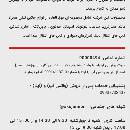
نحو ممکن به انجام برساند.
محصولات این شرکت شامل مجموعه ای فوق العاده از لوازم جانبی تلفن همراه
مانند هندزفری، هدست بلوتوث، اسپیکر، هدفون ، پاوربانک ، شارژر فندکی،
کابل های انتقال دیتا، شارژرهای دیواری و کابل های انتقال صدا است.
شماره تماس: 90000494
​​جهت برقراری ارتباط با واحد پشتیبانی در ساعات غیر کاری و روزهای تعطیل
فقط از طریق واتس آپ یا ایتا با شماره 09914118710 اقدام فرمایید.
پشتیبانی خدمات پس از فروش (واتس آپ) و (ایتا) :
09907733407
شبکه های اجتماعی:
akojanebi.ir@
ساعت کاری : شنبه تا چهارشنبه 9:30 الی 14:30 و از 00: 15 الی
17:00 , پنج شنبه 9:30 الی 13