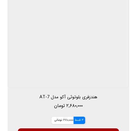
هندزفری بلوتوثی آکو مدل AT-7
۲,۶۸۰,۰۰۰ تومان
4 قسط
670,000 تومانی