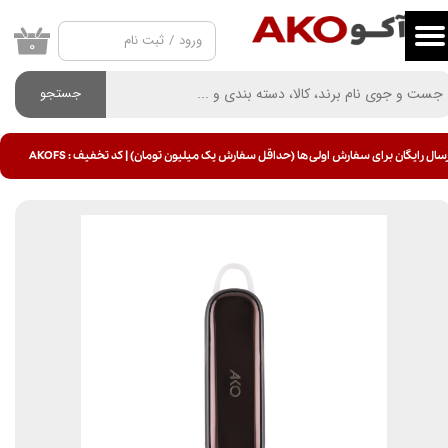
ورود
/
ثبت نام
حساب کاربری من
۰
تغییر گذر واژه
جستجو
سفارشات
سال رایگان برای سفارش اولی ها (حداقل سفارش یک میلیون تومان) | کد تخفیف : AKOFS
خروج از حساب کاربری