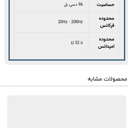
حساسیت
96 دسی بل
محدوده
20Hz - 20KHz
فرکانس
محدوده
تا 32 Ω
امپدانس
محصولات مشابه