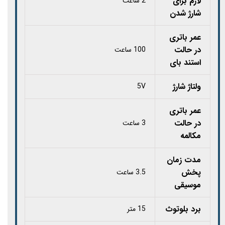
لازم برای
2 ساعت
شارژ شدن
عمر باتری
در حالت
100 ساعت
استند بای
ولتاژ شارژ
5V
عمر باتری
در حالت
3 ساعت
مکالمه
مدت زمان
پخش
3.5 ساعت
موسیقی
برد بلوتوث
15 متر