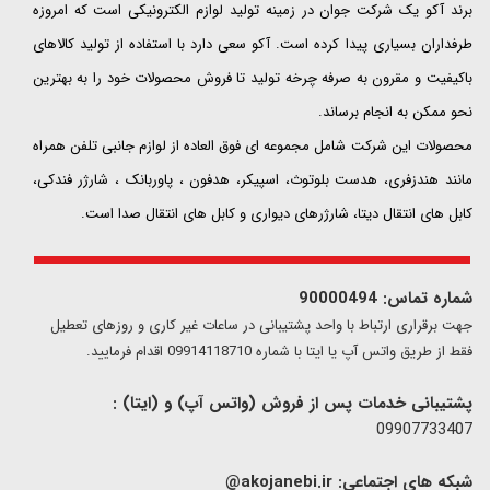
​​​​​​​برند آکو یک شرکت جوان در زمینه تولید لوازم الکترونیکی است که امروزه
طرفداران بسیاری پیدا کرده است. آکو سعی دارد با استفاده از تولید کالاهای
باکیفیت و مقرون به صرفه چرخه تولید تا فروش محصولات خود را به بهترین
نحو ممکن به انجام برساند.
محصولات این شرکت شامل مجموعه ای فوق العاده از لوازم جانبی تلفن همراه
مانند هندزفری، هدست بلوتوث، اسپیکر، هدفون ، پاوربانک ، شارژر فندکی،
کابل های انتقال دیتا، شارژرهای دیواری و کابل های انتقال صدا است.
شماره تماس: 90000494
​​جهت برقراری ارتباط با واحد پشتیبانی در ساعات غیر کاری و روزهای تعطیل
فقط از طریق واتس آپ یا ایتا با شماره 09914118710 اقدام فرمایید.
پشتیبانی خدمات پس از فروش (واتس آپ) و (ایتا) :
09907733407
شبکه های اجتماعی:
akojanebi.ir@