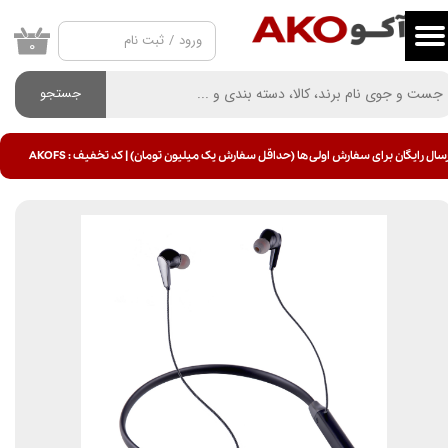
ورود
/
ثبت نام
حساب کاربری من
۰
تغییر گذر واژه
جستجو
سفارشات
سال رایگان برای سفارش اولی ها (حداقل سفارش یک میلیون تومان) | کد تخفیف : AKOFS
خروج از حساب کاربری