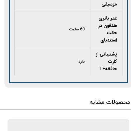
موسیقی
عمر باتری
هدفون در
60 ساعت
حالت
استندبای
پشتیبانی از
کارت
دارد
حافظهTF
محصولات مشابه