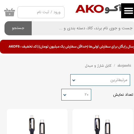
ورود
/
ثبت نام
حساب کاربری من
۰
تغییر گذر واژه
جستجو
سفارشات
سال رایگان برای سفارش اولی ها (حداقل سفارش یک میلیون تومان) | کد تخفیف : AKOFS
خروج از حساب کاربری
akojanebi
کابل شارژ و مبدل
مرتبط‌ترین
تعداد نمایش
۲۰