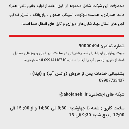
محصولات این شرکت شامل مجموعه ای فوق العاده از لوازم جانبی تلفن همراه
مانند هندزفری، هدست بلوتوث، اسپیکر، هدفون ، پاوربانک ، شارژر فندکی،
کابل های انتقال دیتا، شارژرهای دیواری و کابل های انتقال صدا است.
شماره تماس: 90000494
​​جهت برقراری ارتباط با واحد پشتیبانی در ساعات غیر کاری و روزهای تعطیل
فقط از طریق واتس آپ یا ایتا با شماره 09914118710 اقدام فرمایید.
پشتیبانی خدمات پس از فروش (واتس آپ) و (ایتا) :
09907733407
شبکه های اجتماعی:
akojanebi.ir@
ساعت کاری : شنبه تا چهارشنبه 9:30 الی 14:30 و از 00: 15 الی
17:00 , پنج شنبه 9:30 الی 13