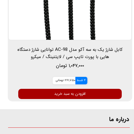
کابل شارژ یک به سه آکو مدل AC-98 توانایی شارژ دستگاه
هایی با پورت تایپ سی / لایتنینگ / میکرو
۱,۰۴۷,۰۰۰ تومان
4 قسط
261,750 تومانی
افزودن به سبد خرید
درباره ما