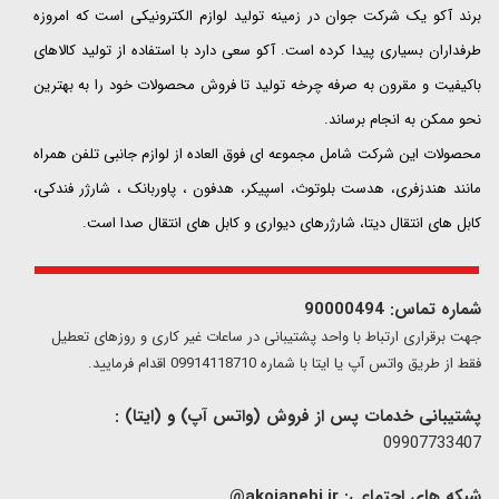
​​​​​​​برند آکو یک شرکت جوان در زمینه تولید لوازم الکترونیکی است که امروزه
طرفداران بسیاری پیدا کرده است. آکو سعی دارد با استفاده از تولید کالاهای
باکیفیت و مقرون به صرفه چرخه تولید تا فروش محصولات خود را به بهترین
نحو ممکن به انجام برساند.
محصولات این شرکت شامل مجموعه ای فوق العاده از لوازم جانبی تلفن همراه
مانند هندزفری، هدست بلوتوث، اسپیکر، هدفون ، پاوربانک ، شارژر فندکی،
کابل های انتقال دیتا، شارژرهای دیواری و کابل های انتقال صدا است.
شماره تماس: 90000494
​​جهت برقراری ارتباط با واحد پشتیبانی در ساعات غیر کاری و روزهای تعطیل
فقط از طریق واتس آپ یا ایتا با شماره 09914118710 اقدام فرمایید.
پشتیبانی خدمات پس از فروش (واتس آپ) و (ایتا) :
09907733407
شبکه های اجتماعی:
akojanebi.ir@