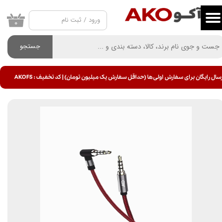
ورود
/
ثبت نام
حساب کاربری من
۰
تغییر گذر واژه
جستجو
سفارشات
سال رایگان برای سفارش اولی ها (حداقل سفارش یک میلیون تومان) | کد تخفیف : AKOFS
خروج از حساب کاربری