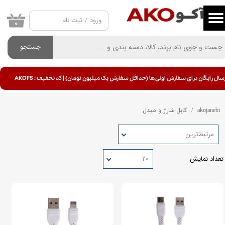
ورود
/
ثبت نام
حساب کاربری من
۰
تغییر گذر واژه
جستجو
سفارشات
سال رایگان برای سفارش اولی ها (حداقل سفارش یک میلیون تومان) | کد تخفیف : AKOFS
خروج از حساب کاربری
akojanebi
کابل شارژ و مبدل
مرتبط‌ترین
تعداد نمایش
۲۰