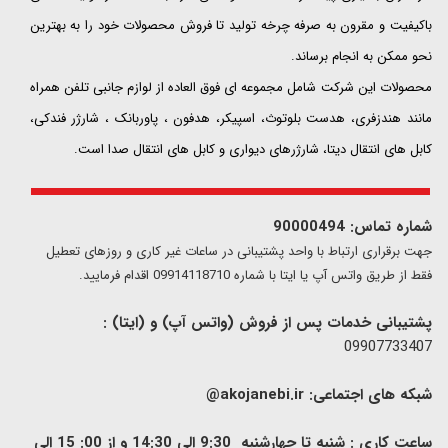
باکیفیت و مقرون به صرفه چرخه تولید تا فروش محصولات خود را به بهترین
نحو ممکن به انجام برساند.
محصولات این شرکت شامل مجموعه ای فوق العاده از لوازم جانبی تلفن همراه
مانند هندزفری، هدست بلوتوث، اسپیکر، هدفون ، پاوربانک ، شارژر فندکی،
کابل های انتقال دیتا، شارژرهای دیواری و کابل های انتقال صدا است.
شماره تماس: 90000494
​​جهت برقراری ارتباط با واحد پشتیبانی در ساعات غیر کاری و روزهای تعطیل
فقط از طریق واتس آپ یا ایتا با شماره 09914118710 اقدام فرمایید.
پشتیبانی خدمات پس از فروش (واتس آپ) و (ایتا) :
09907733407
شبکه های اجتماعی:
akojanebi.ir@
ساعت کاری : شنبه تا چهارشنبه 9:30 الی 14:30 و از 00: 15 الی