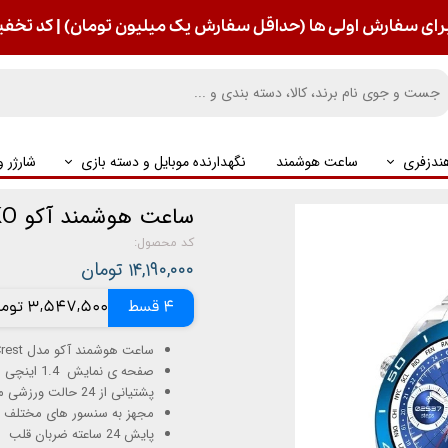
رای سفارش اولی ها (حداقل سفارش یک میلیون تومان) | کد تخفیف : S
ندزفری
ساعت هوشمند
نگهدارنده موبایل و دسته بازی
شارژر 
ساعت هوشمند آکو AKO مدل SW CREST
کد محصول:
۱۴,۱۹۰,۰۰۰ تومان
4 قسط
3,547,500 تومانی
ساعت هوشمند آکو مدل AKO-SW Crest با صفحه نمایش گرد
صفحه ی نمایش 1.4 اینچی IPS HD با کیفیت و وضوح بالا
پشتیانی از 24 حالت ورزشی مختلف (شنا، دویدن، دوچرخه سواری و…)
مجهز به سنسور های مختلف 
پایش 24 ساعته ضربان قلب