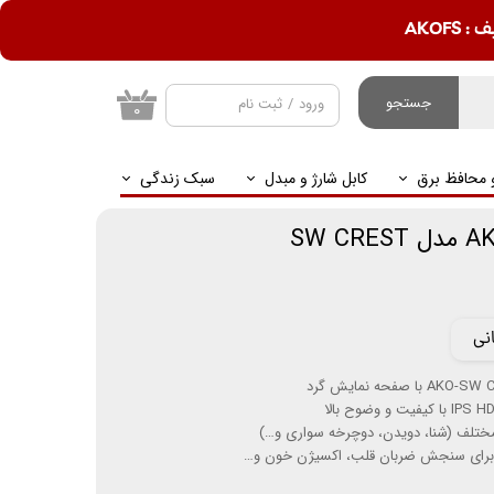
AKOF
جستجو
ورود
/
ثبت نام
۰
حساب کاربری من
و محافظ برق
کابل شارژ و مبدل
سبک زندگی
تغییر گذر واژه
سفارشات
خروج از حساب
کاربری
برای سنجش ضربان قلب، اکسیژن خون و…