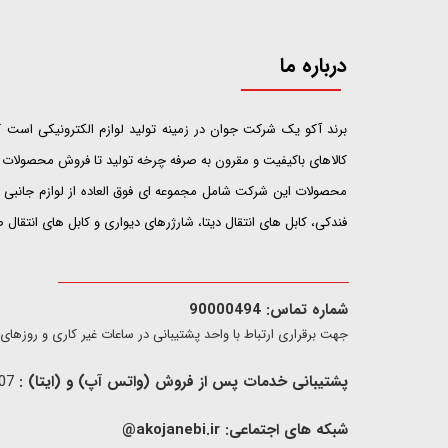
درباره ما
​​​​​​​برند آکو یک شرکت جوان در زمینه تولید لوازم الکترونیکی اس
کالاهای باکیفیت و مقرون به صرفه چرخه تولید تا فروش محصولات خ
محصولات این شرکت شامل مجموعه ای فوق العاده از لوازم جانبی ت
فندکی، کابل های انتقال دیتا، شارژرهای دیواری و کابل های انتقال
شماره تماس: 90000494
​​جهت برقراری ارتباط با واحد پشتیبانی در ساعات غیر کاری و روزهای تعطیل فقط از ط
پشتیبانی خدمات پس از فروش (واتس آپ) و (ایتا) :
09907733407
شبکه های اجتماعی:
akojanebi.ir@