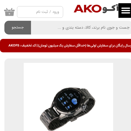
ورود
/
ثبت نام
حساب کاربری من
۰
تغییر گذر واژه
جستجو
سفارشات
سال رایگان برای سفارش اولی ها (حداقل سفارش یک میلیون تومان) | کد تخفیف : AKOFS
خروج از حساب کاربری