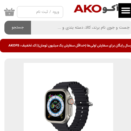
ورود
/
ثبت نام
حساب کاربری من
۰
تغییر گذر واژه
جستجو
سفارشات
سال رایگان برای سفارش اولی ها (حداقل سفارش یک میلیون تومان) | کد تخفیف : AKOFS
خروج از حساب کاربری