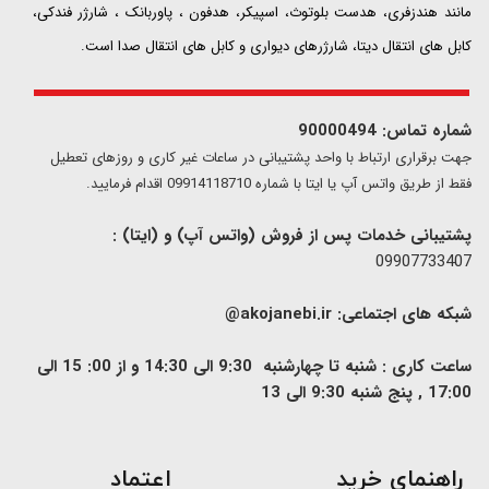
مانند هندزفری، هدست بلوتوث، اسپیکر، هدفون ، پاوربانک ، شارژر فندکی،
کابل های انتقال دیتا، شارژرهای دیواری و کابل های انتقال صدا است.
شماره تماس: 90000494
​​جهت برقراری ارتباط با واحد پشتیبانی در ساعات غیر کاری و روزهای تعطیل
فقط از طریق واتس آپ یا ایتا با شماره 09914118710 اقدام فرمایید.
پشتیبانی خدمات پس از فروش (واتس آپ) و (ایتا) :
09907733407
شبکه های اجتماعی:
akojanebi.ir@
ساعت کاری : شنبه تا چهارشنبه 9:30 الی 14:30 و از 00: 15 الی
17:00 , پنج شنبه 9:30 الی 13
​راهنمای خرید
اعتماد