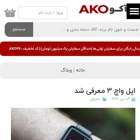
ورود
/
ثبت نام
حساب کاربری من
۰
تغییر گذر واژه
جستجو
سفارشات
سال رایگان برای سفارش اولی ها (حداقل سفارش یک میلیون تومان) | کد تخفیف : AKOFS
خروج از حساب کاربری
خانه |
وبلاگ
اپل واچ 3 معرفی شد
۰۴ دی ۱۳۹۷
معرفی