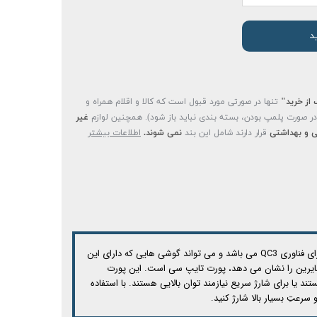
د
 از خرید"
تنها در صورتی مورد قبول است که کالا و اقلام همراه و
(در صورت پلمپ بودن، بسته بندی نباید باز شود). همچنین لوازم
غیر
 و بهداشتی
قرار دارند شامل این بند
نمی شوند.
اطلاعات بیشتر
مرسوم USB و دیگری از درگاه تایپ سی استفاده می کند. پورت یو اس بی دارای شدت جریان و ولتاژ خروجی 5V/3A می باشد. همچنین این پورت دارای فناوری QC3 می باشد و می تواند گوشی هایی که دارای این
ت که در واقع برتری این شارژر نسبت به سایرین را نشان می دهد، پورت تایپ سی است. این پورت
وان 20 وات دستگاه شما را شارژ کند. این پورت در واقع برای دستگاه هایی است که دارای فناوری PD برای شارژ هستند یا برای شارژ سریع نیازمند توان بالایی هستند. با استفاده