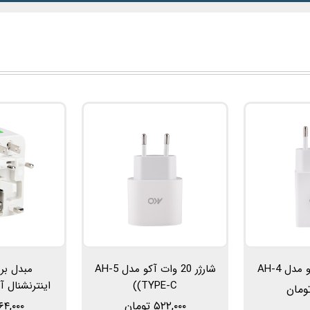
دل AH-4
شارژر 20 وات آکو مدل AH-5
مبدل بر
(TYPE-C)
اینترنشنال آکو 
۵۲۲,۰۰۰ تومان
۵۶۴,۰۰۰ تو