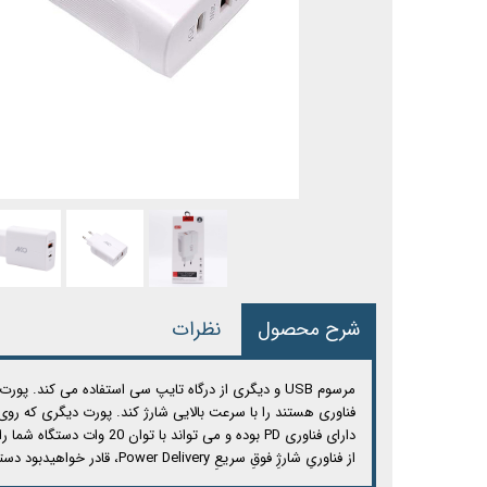
شرح محصول
نظرات
از فناوریِ شارژِ فوقِ سریعِ Power Delivery، قادر خواهیدبود دستگاه‌های بزرگتری مانند لپ‌تاپ، پهپاد(دِروُن-Drone)، و لوازمِ خانگیِ هوشمند را با ایمنی و سرعتِ بسیار بالا شارژ کنید.