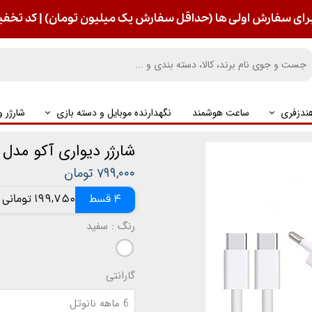
رای سفارش اولی ها (حداقل سفارش یک میلیون تومان) | کد تخفیف : S
ندزفری
ساعت هوشمند
نگهدارنده موبایل و دسته بازی
شارژر 
شارژر دیواری آکو مدل AH-2 همراه با کابل شارژ Type-C
۷۹۹,۰۰۰ تومان
4 قسط
199,750 تومانی
رنگ
: سفید
گارانتی
6 ماهه نانوتل