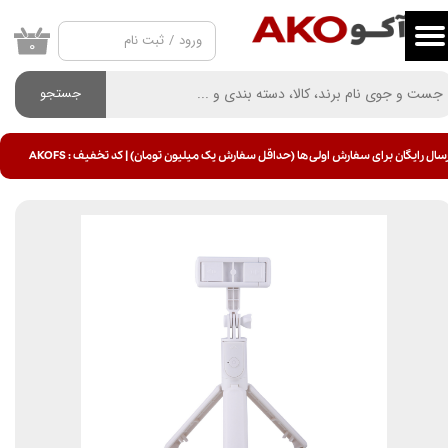
ورود
/
ثبت نام
حساب کاربری من
۰
تغییر گذر واژه
جستجو
سفارشات
سال رایگان برای سفارش اولی ها (حداقل سفارش یک میلیون تومان) | کد تخفیف : AKOFS
خروج از حساب کاربری