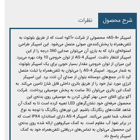
شرح محصول
نظرات
اسپیکر «AS-4» محصولی از شرکت «آکو» است که از طریق بلوتوث به
تلفن‌همراه یا پخش‌کننده‌ی صوتی متصل می‌شود. این اسپیکر طراحی
استوانه‌ای دارد که به یاری آن می‌توان صدایی 360 درجه را از این
اسپیکر انتظار داشت. اسپیکر AS-4 از توان خروجی 10 وات بهره می‌برد.
این میزان از توان خروجی مقدار بسیار خوبی برای یک اسپیکر بلوتوث
به شمار می‌رود. اسپیکر AS-4 را می‌توان به تلفن‌همراه یا تبلت متصل
کرد تا در جمع‌های دوستانه بتوان از صدای آن لذت برد. این اسپیکر
انرژی مورد نیاز خود را از طریق باتری داخلی قابل شارژ تامین می‌کند. به
کمک این باتری می‌توان تا3 ساعت به پخش موسیقی پرداخت. شرکت
آکو برای القای حس بهتر گوش کردن به موسیقی روی بدنه‌ی این
محصول حرفه‌ای خود نشان‌گرهای LED تعبیه کرده است تا به کمک آن
شاهد افکت‌های رنگارنگ باشیم. این نورهای رنگارنگ با توجه به نوع
انتخاب شما تغییر می‌کنند. اسپیکر AS-4 دارای استاندارد IPX4 است که
در برابر نفوذ آب مقاوم است. به کمک میکروفون ارائه شده روی بدنه‌ی
این محصول می‌توان به تماس‌های دریافتی تلفن‌همراه خود به کمک
اسپیکر پاسخ داد.