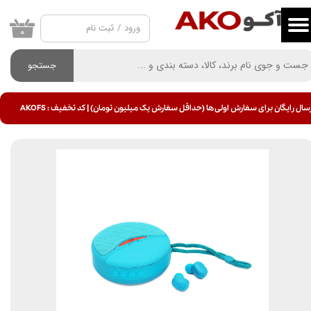
ورود
/
ثبت نام
حساب کاربری من
۰
تغییر گذر واژه
جستجو
سفارشات
سال رایگان برای سفارش اولی ها (حداقل سفارش یک میلیون تومان) | کد تخفیف : AKOFS
خروج از حساب کاربری