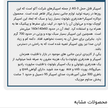
اسپیکر قابل حمل AS-3 از جمله اسپیکرهای شرکت آکو است که این
روزها در زمینه تولید لوازم جانبی بسیار پرکار ظاهر شده است. محصول
دوکاره اسپیکر+هندزفری بلوتوث بسیار زیبا و سبک که ابعاد این اسپیکر
کوچک بوده و می‌توان آن را با خود در کیف برای سفرها و پیکنیک ها به
همراه برد و استفاده کرد. ابعاد آن در حدود 160x140x60 میلی‌متر
است. همچنین این اسپیکر بسیار سبک بوده و وزنی در حدود 700 گرم
دارد. بنابراین برای حمل آن به زحمت نخواهید افتاد. دکمه کم و زیاد
کردن صدا نیز روی اسپیکر تعبیه شده است که به راحتی در دسترس
باشد.
یکی از کاربردی ترین جانبی های موجود در بازار با قابلیت همزمان
اسپیکر و هندزفری بلوتوث،با یک هزینه مقرون به صرفه شما میتوانید از
یک هندزفری بلوتوثی و یک اسپیکر بلوتوث با قابلیت ساپورت رادیو
،میکروsd، پورت usb و aux بهره مند شوید ،دارای گواهی ipx4 و
باطری 500 میلی آمپر،قدرت صدای اسپیکر 95 دسیبل و حدود 1 ساعت
پخش مداوم موزیک
محصولات مشابه