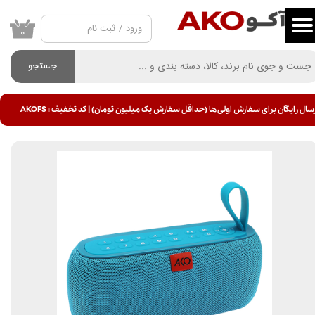
ورود
/
ثبت نام
حساب کاربری من
۰
تغییر گذر واژه
جستجو
سفارشات
سال رایگان برای سفارش اولی ها (حداقل سفارش یک میلیون تومان) | کد تخفیف : AKOFS
خروج از حساب کاربری