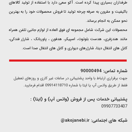
طرفداران بسیاری پیدا کرده است. آکو سعی دارد با استفاده از تولید کالاهای
باکیفیت و مقرون به صرفه چرخه تولید تا فروش محصولات خود را به بهترین
نحو ممکن به انجام برساند.
محصولات این شرکت شامل مجموعه ای فوق العاده از لوازم جانبی تلفن همراه
مانند هندزفری، هدست بلوتوث، اسپیکر، هدفون ، پاوربانک ، شارژر فندکی،
کابل های انتقال دیتا، شارژرهای دیواری و کابل های انتقال صدا است.
شماره تماس: 90000494
​​جهت برقراری ارتباط با واحد پشتیبانی در ساعات غیر کاری و روزهای تعطیل
فقط از طریق واتس آپ یا ایتا با شماره 09914118710 اقدام فرمایید.
پشتیبانی خدمات پس از فروش (واتس آپ) و (ایتا) :
09907733407
شبکه های اجتماعی:
akojanebi.ir@