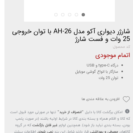
شارژر دیواری آکو مدل AH-26 با توان خروجی
25 وات و فست شارژ
کد محصول:
اتمام موجودی
درگاه type-C و USB
سازگار با انواع گوشی موبایل
توان 25 وات
افزودن به علاقه مندی ها
امکان برگشت کالا با دلیل
"انصراف از خرید"
تنها در صورتی مورد قبول است
که کالا و اقلام همراه و بسته بندی کالا در شرایط اولیه باشند (در صورت پلمپ
بودن، بسته بندی نباید باز شود). همچنین لوازم
غیر قابل بازگشت
که در گروه
کالاهای
مصرفی و بهداشتی
قرار دارند شامل این بند
نمی شوند.
اطلاعات بیشتر