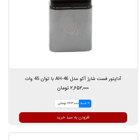
آداپتور فست شارژ آکو مدل AH-46 با توان 45 وات
۲,۶۵۲,۰۰۰ تومان
4 قسط
663,000 تومانی
افزودن به سبد خرید