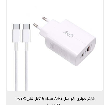
شارژر دیواری آکو مدل AH-2 همراه با کابل شارژ Type-C