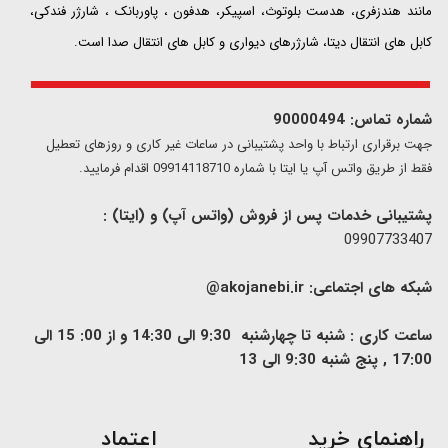
مانند هندزفری، هدست بلوتوث، اسپیکر، هدفون ، پاوربانک ، شارژر فندکی،
کابل های انتقال دیتا، شارژرهای دیواری و کابل های انتقال صدا است.
شماره تماس: 90000494
​​جهت برقراری ارتباط با واحد پشتیبانی در ساعات غیر کاری و روزهای تعطیل
فقط از طریق واتس آپ یا ایتا با شماره 09914118710 اقدام فرمایید.
پشتیبانی خدمات پس از فروش (واتس آپ) و (ایتا) :
09907733407
شبکه های اجتماعی:
akojanebi.ir@
ساعت کاری : شنبه تا چهارشنبه 9:30 الی 14:30 و از 00: 15 الی
17:00 , پنج شنبه 9:30 الی 13
​راهنمای خرید
اعتماد