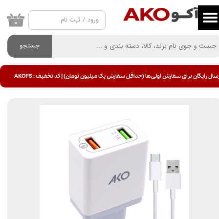
ورود
/
ثبت نام
حساب کاربری من
۰
تغییر گذر واژه
جستجو
سفارشات
سال رایگان برای سفارش اولی ها (حداقل سفارش یک میلیون تومان) | کد تخفیف : AKOFS
خروج از حساب کاربری