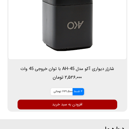
شارژر دیواری آکو مدل AH-45 با توان خروجی 45 وات
۲,۵۲۶,۰۰۰ تومان
4 قسط
631,500 تومانی
افزودن به سبد خرید
درباره ما