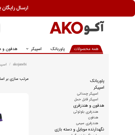
ارسال رایگان ب
همه محصولات
پاوربانک
اسپیکر
هدفون و ه
akojanebi
اسپی
مرتب سازی بر اس
پاوربانک
اسپیکر
اسپیکر چمدانی
اسپیکر قابل حمل
هدفون و هندزفری
هندزفری بلوتوثی
هدفون
هندزفری سیمی
نگهدارنده موبایل و دسته بازی