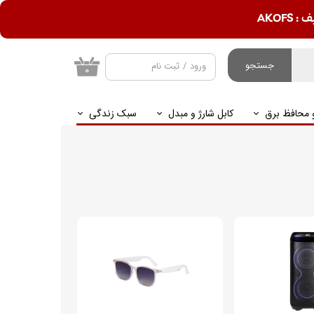
AKOF
جستجو
ورود
/
ثبت نام
۰
حساب کاربری من
و محافظ برق
کابل شارژ و مبدل
سبک زندگی
تغییر گذر واژه
سفارشات
خروج از حساب
کاربری