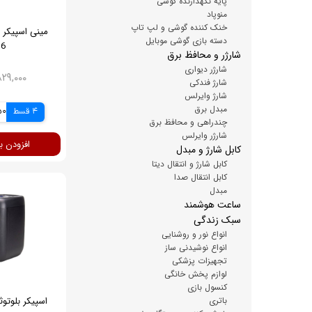
پایه نگهدارنده گوشی
منوپاد
خنک کننده گوشی و لپ تاپ
مینی اسپیکر 
دسته بازی گوشی موبایل
36
شارژر و محافظ برق
شارژر دیواری
۲,۸۲۹,۰۰۰ ت
شارژ فندکی
شارژ وایرلس
مبدل برق
4 قسط
250
چندراهی و محافظ برق
شارژر وایرلس
افزودن ب
کابل شارژ و مبدل
کابل شارژ و انتقال دیتا
کابل انتقال صدا
مبدل
ساعت هوشمند
سبک زندگی
انواع نور و روشنایی
انواع نوشیدنی ساز
تجهیزات پزشکی
لوازم پخش خانگی
کنسول بازی
باتری
اسپیکر بلوتو