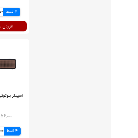
4 قسط
750
افزودن ب
اسپیکر بلوتوثی آ
۹,۸۵۶,۰۰۰ ت
4 قسط
,000