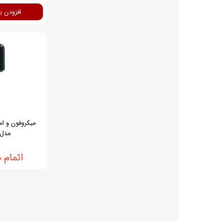
افزودن ب
میکروفون و اس
مدل S-32
اتمام 