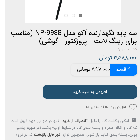
سه پایه نگهدارنده آکو مدل NP-9988 (مناسب
برای رینگ لایت - پروژکتور - گوشی)
کد محصول:
۳,۵۸۸,۰۰۰ تومان
4 قسط
897,000 تومانی
افزودن به سبد خرید
افزودن به علاقه مندی ها
امکان برگشت کالا با دلیل
"انصراف از خرید"
تنها در صورتی مورد قبول است
که کالا و اقلام همراه و بسته بندی کالا در شرایط اولیه باشند (در صورت پلمپ
بودن، بسته بندی نباید باز شود). همچنین لوازم
غیر قابل بازگشت
که در گروه