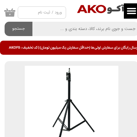
ورود
/
ثبت نام
حساب کاربری من
۰
تغییر گذر واژه
جستجو
سفارشات
سال رایگان برای سفارش اولی ها (حداقل سفارش یک میلیون تومان) | کد تخفیف : AKOFS
خروج از حساب کاربری