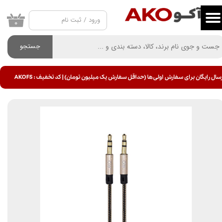
ورود
/
ثبت نام
حساب کاربری من
۰
تغییر گذر واژه
جستجو
سفارشات
سال رایگان برای سفارش اولی ها (حداقل سفارش یک میلیون تومان) | کد تخفیف : AKOFS
خروج از حساب کاربری