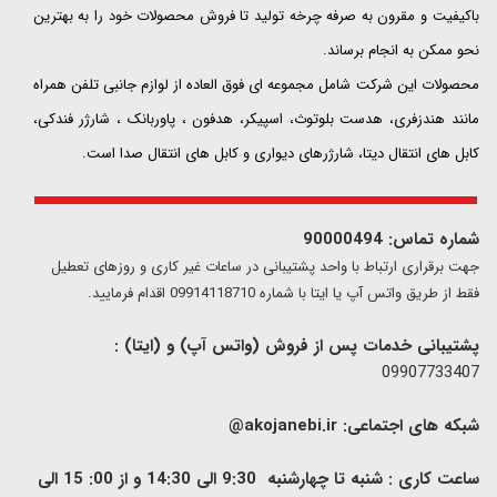
باکیفیت و مقرون به صرفه چرخه تولید تا فروش محصولات خود را به بهترین
نحو ممکن به انجام برساند.
محصولات این شرکت شامل مجموعه ای فوق العاده از لوازم جانبی تلفن همراه
مانند هندزفری، هدست بلوتوث، اسپیکر، هدفون ، پاوربانک ، شارژر فندکی،
کابل های انتقال دیتا، شارژرهای دیواری و کابل های انتقال صدا است.
شماره تماس: 90000494
​​جهت برقراری ارتباط با واحد پشتیبانی در ساعات غیر کاری و روزهای تعطیل
فقط از طریق واتس آپ یا ایتا با شماره 09914118710 اقدام فرمایید.
پشتیبانی خدمات پس از فروش (واتس آپ) و (ایتا) :
09907733407
شبکه های اجتماعی:
akojanebi.ir@
ساعت کاری : شنبه تا چهارشنبه 9:30 الی 14:30 و از 00: 15 الی