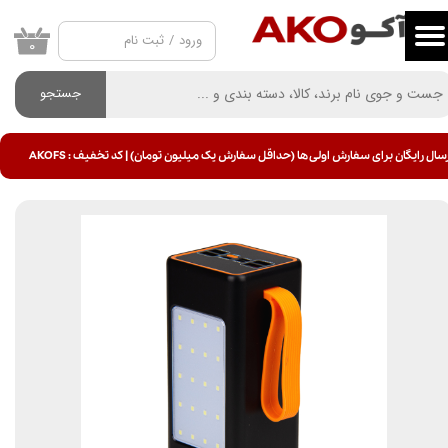
ورود
/
ثبت نام
حساب کاربری من
۰
تغییر گذر واژه
جستجو
سفارشات
سال رایگان برای سفارش اولی ها (حداقل سفارش یک میلیون تومان) | کد تخفیف : AKOFS
خروج از حساب کاربری