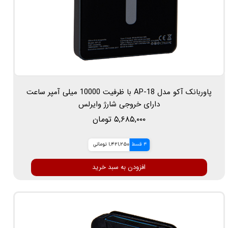
پاوربانک آکو مدل AP-18 با ظرفیت 10000 میلی آمپر ساعت
دارای خروجی شارژ وایرلس
۵,۶۸۵,۰۰۰ تومان
4 قسط
1,421,250 تومانی
افزودن به سبد خرید