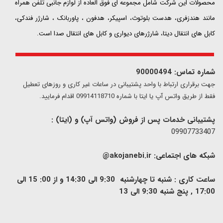
محصولات این شرکت شامل مجموعه ای فوق العاده از لوازم جانبی تلفن همراه
مانند هندزفری، هدست بلوتوث، اسپیکر، هدفون ، پاوربانک ، شارژر فندکی،
کابل های انتقال دیتا، شارژرهای دیواری و کابل های انتقال صدا است.
شماره تماس: 90000494
​​جهت برقراری ارتباط با واحد پشتیبانی در ساعات غیر کاری و روزهای تعطیل
فقط از طریق واتس آپ یا ایتا با شماره 09914118710 اقدام فرمایید.
پشتیبانی خدمات پس از فروش (واتس آپ) و (ایتا) :
09907733407
شبکه های اجتماعی:
akojanebi.ir@
ساعت کاری : شنبه تا چهارشنبه 9:30 الی 14:30 و از 00: 15 الی
17:00 , پنج شنبه 9:30 الی 13