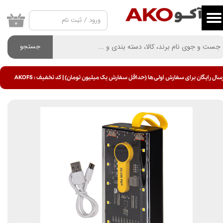
ورود
/
ثبت نام
حساب کاربری من
۰
تغییر گذر واژه
جستجو
سفارشات
سال رایگان برای سفارش اولی ها (حداقل سفارش یک میلیون تومان) | کد تخفیف : AKOFS
خروج از حساب کاربری