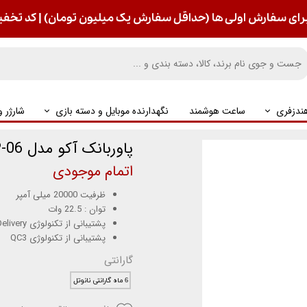
رای سفارش اولی ها (حداقل سفارش یک میلیون تومان) | کد تخفیف : S
ندزفری
ساعت هوشمند
نگهدارنده موبایل و دسته بازی
شارژر 
پاوربانک آکو مدل AP-06 با ظرفیت 20000 میلی آمپر
اتمام موجودی
ظرفیت 20000 میلی آمپر
توان : 22.5 وات
پشتیبانی از تکنولوژی USB Power Delivery
پشتیبانی از تکنولوژی QC3
گارانتی
6 ماه گارانتی نانوتل