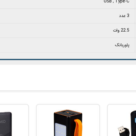
USB , Type-C
3 عدد
22.5 وات
پاوربانک