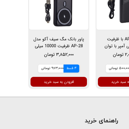
مدل AP-26 با ظرفیت
پاور بانک مگ سیف آکو مدل
میلی آمپر با توان
AP-28 ظرفیت 10000 میلی
ت
آمپر ساعت
ومان
۳,۸۵۲,۰۰۰ تومان
500,0 تومانی
4 قسط
963,000 تومانی
ه سبد خرید
افزودن به سبد خرید
​راهنمای خرید