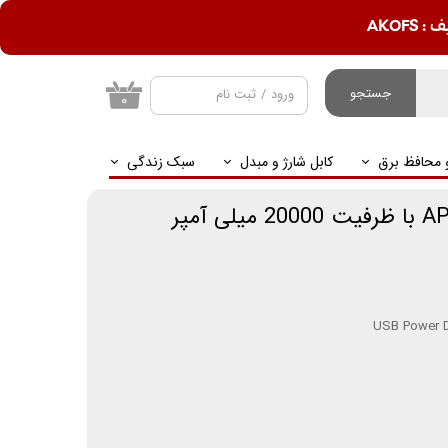
AKOF
جستجو
ورود
/
ثبت نام
۰
حساب کاربری من
و محافظ برق
کابل شارژ و مبدل
سبک زندگی
تغییر گذر واژه
سفارشات
خروج از حساب
کاربری