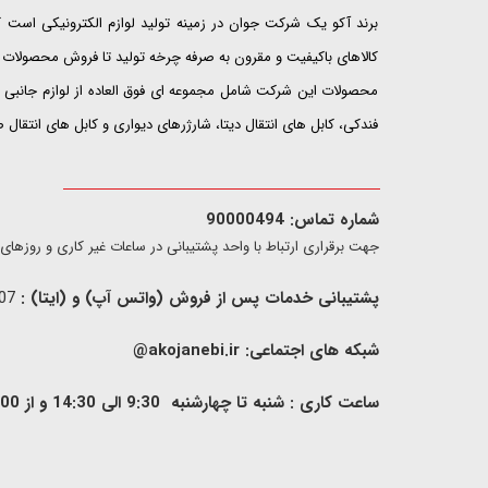
​​​​​​​برند آکو یک شرکت جوان در زمینه تولید لوازم الکترونیکی اس
کالاهای باکیفیت و مقرون به صرفه چرخه تولید تا فروش محصولات خ
محصولات این شرکت شامل مجموعه ای فوق العاده از لوازم جانبی ت
فندکی، کابل های انتقال دیتا، شارژرهای دیواری و کابل های انتقال
شماره تماس: 90000494
​​جهت برقراری ارتباط با واحد پشتیبانی در ساعات غیر کاری و روزهای تعطیل فقط از ط
پشتیبانی خدمات پس از فروش (واتس آپ) و (ایتا) :
09907733407
شبکه های اجتماعی:
akojanebi.ir@
ساعت کاری : شنبه تا چهارشنبه 9:30 الی 14:30 و از 00: 15 الی 17:00 , پنج شنبه 9:30 الی 13