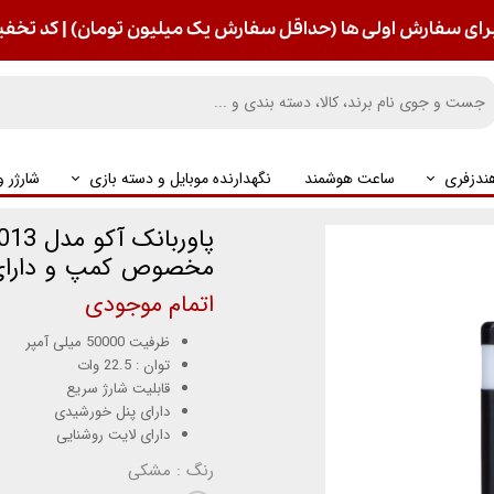
رای سفارش اولی ها (حداقل سفارش یک میلیون تومان) | کد تخفیف : S
ندزفری
ساعت هوشمند
نگهدارنده موبایل و دسته بازی
شارژر 
مخصوص کمپ و دارای
اتمام موجودی
ظرفیت 50000 میلی آمپر
توان : 22.5 وات
قابلیت شارژ سریع
دارای پنل خورشیدی
دارای لایت روشنایی
رنگ
: مشکی