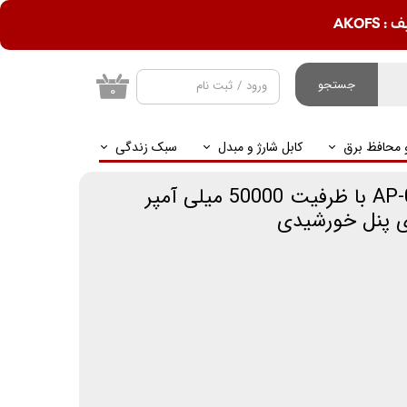
AKOF
جستجو
ورود
/
ثبت نام
۰
حساب کاربری من
و محافظ برق
کابل شارژ و مبدل
سبک زندگی
تغییر گذر واژه
سفارشات
پاوربانک آکو مدل AP-013 با ظرفیت 50000 میلی آمپر
 پنل خورشیدی
خروج از حساب
کاربری