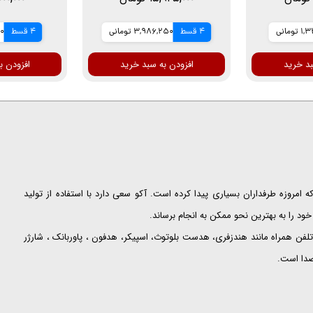
مسافت های طولانی
تومانی
4 قسط
3,986,250 تومانی
4 قسط
00
بد خرید
افزودن به سبد خرید
افزودن ب
ت که امروزه طرفداران بسیاری پیدا کرده است. آکو سعی دارد با استفاده از تولید
ود را به بهترین نحو ممکن به انجام برساند.
لفن همراه مانند هندزفری، هدست بلوتوث، اسپیکر، هدفون ، پاوربانک ، شارژر
 صدا است.