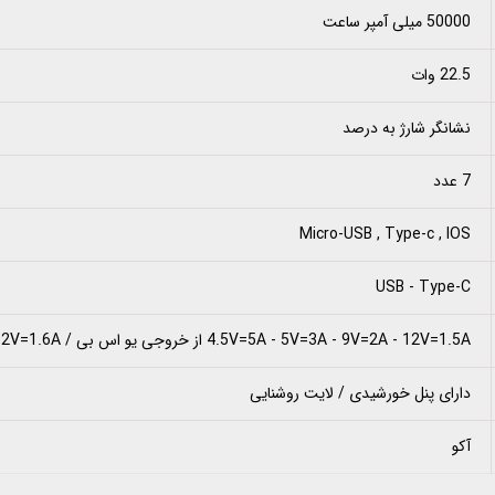
50000 میلی آمپر ساعت
22.5 وات
نشانگر شارژ به درصد
7 عدد
Micro-USB , Type-c , IOS
USB - Type-C
4.5V=5A - 5V=3A - 9V=2A - 12V=1.5A از خروجی یو اس بی / 5V=3A - 9V-2.2A - 12V=1.6A از خروجی تایپ سی
دارای پنل خورشیدی / لایت روشنایی
آکو