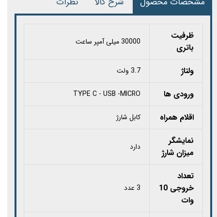
مشخصات محصول
شرح کالا
نظرات
ظرفیت
30000 میلی آمپر ساعت
باتری
ولتاژ
3.7 ولت
ورودی ها
TYPE C - USB -MICRO
اقلام همراه
کابل شارژ
نمایشگر
دارد
میزان شارژ
تعداد
خروجی 10
3 عدد
وات