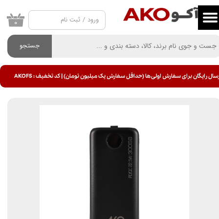
ورود
/
ثبت نام
حساب کاربری من
۰
تغییر گذر واژه
جستجو
سفارشات
سال رایگان برای سفارش اولی ها (حداقل سفارش یک میلیون تومان) | کد تخفیف : AKOFS
خروج از حساب کاربری