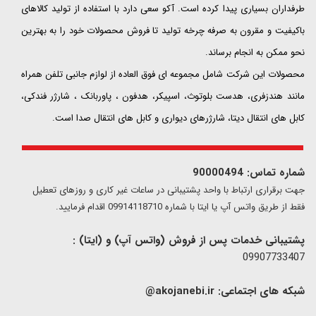
طرفداران بسیاری پیدا کرده است. آکو سعی دارد با استفاده از تولید کالاهای
باکیفیت و مقرون به صرفه چرخه تولید تا فروش محصولات خود را به بهترین
نحو ممکن به انجام برساند.
محصولات این شرکت شامل مجموعه ای فوق العاده از لوازم جانبی تلفن همراه
مانند هندزفری، هدست بلوتوث، اسپیکر، هدفون ، پاوربانک ، شارژر فندکی،
کابل های انتقال دیتا، شارژرهای دیواری و کابل های انتقال صدا است.
شماره تماس: 90000494
​​جهت برقراری ارتباط با واحد پشتیبانی در ساعات غیر کاری و روزهای تعطیل
فقط از طریق واتس آپ یا ایتا با شماره 09914118710 اقدام فرمایید.
پشتیبانی خدمات پس از فروش (واتس آپ) و (ایتا) :
09907733407
شبکه های اجتماعی:
akojanebi.ir@