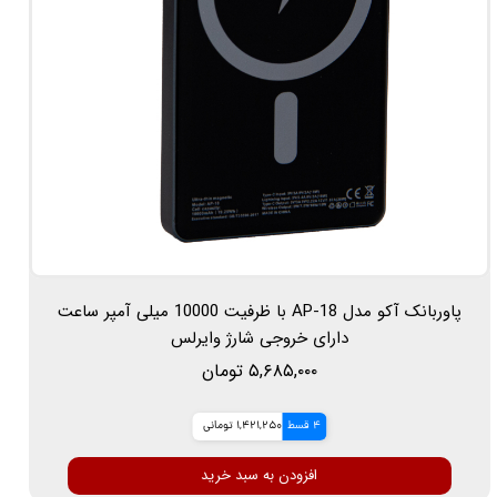
پاوربانک آکو مدل AP-18 با ظرفیت 10000 میلی آمپر ساعت
دارای خروجی شارژ وایرلس
۵,۶۸۵,۰۰۰ تومان
4 قسط
1,421,250 تومانی
افزودن به سبد خرید