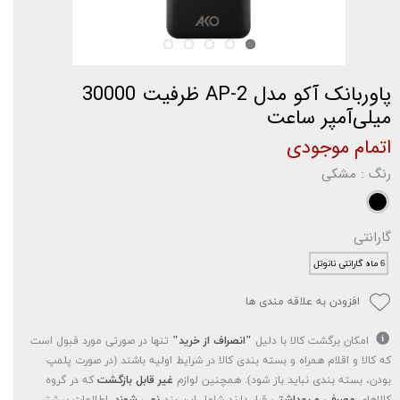
پاوربانک آکو مدل AP-2 ظرفیت 30000
میلی‌آمپر ساعت
اتمام موجودی
رنگ
: مشکی
گارانتی
6 ماه گارانتی نانوتل
افزودن به علاقه مندی ها
امکان برگشت کالا با دلیل
"انصراف از خرید"
تنها در صورتی مورد قبول است
که کالا و اقلام همراه و بسته بندی کالا در شرایط اولیه باشند (در صورت پلمپ
بودن، بسته بندی نباید باز شود). همچنین لوازم
غیر قابل بازگشت
که در گروه
کالاهای
مصرفی و بهداشتی
قرار دارند شامل این بند
نمی شوند.
اطلاعات بیشتر