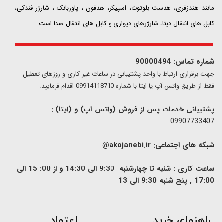
مانند هندزفری، هدست بلوتوث، اسپیکر، هدفون ، پاوربانک ، شارژر فندکی،
کابل های انتقال دیتا، شارژرهای دیواری و کابل های انتقال صدا است.
شماره تماس: 90000494
​​جهت برقراری ارتباط با واحد پشتیبانی در ساعات غیر کاری و روزهای تعطیل
فقط از طریق واتس آپ یا ایتا با شماره 09914118710 اقدام فرمایید.
پشتیبانی خدمات پس از فروش (واتس آپ) و (ایتا) :
09907733407
شبکه های اجتماعی:
akojanebi.ir@
ساعت کاری : شنبه تا چهارشنبه 9:30 الی 14:30 و از 00: 15 الی
17:00 , پنج شنبه 9:30 الی 13
​راهنمای خرید
اعتماد