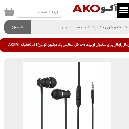
ورود
/
ثبت نام
حساب کاربری من
۰
تغییر گذر واژه
جستجو
سفارشات
سال رایگان برای سفارش اولی ها (حداقل سفارش یک میلیون تومان) | کد تخفیف : AKOFS
خروج از حساب کاربری