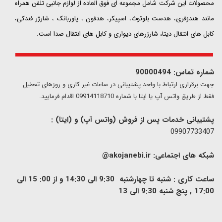
محصولات این شرکت شامل مجموعه ای فوق العاده از لوازم جانبی تلفن همراه
مانند هندزفری، هدست بلوتوث، اسپیکر، هدفون ، پاوربانک ، شارژر فندکی،
کابل های انتقال دیتا، شارژرهای دیواری و کابل های انتقال صدا است.
شماره تماس: 90000494
​​جهت برقراری ارتباط با واحد پشتیبانی در ساعات غیر کاری و روزهای تعطیل
فقط از طریق واتس آپ یا ایتا با شماره 09914118710 اقدام فرمایید.
پشتیبانی خدمات پس از فروش (واتس آپ) و (ایتا) :
09907733407
شبکه های اجتماعی:
akojanebi.ir@
ساعت کاری : شنبه تا چهارشنبه 9:30 الی 14:30 و از 00: 15 الی
17:00 , پنج شنبه 9:30 الی 13