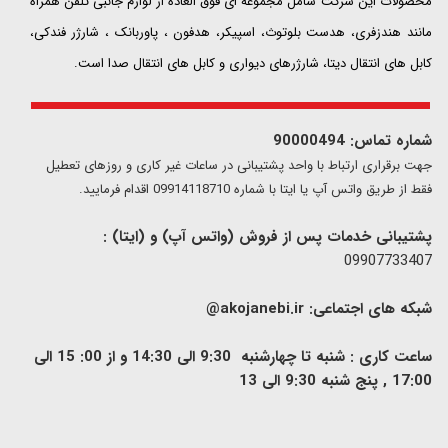
محصولات این شرکت شامل مجموعه ای فوق العاده از لوازم جانبی تلفن همراه
مانند هندزفری، هدست بلوتوث، اسپیکر، هدفون ، پاوربانک ، شارژر فندکی،
کابل های انتقال دیتا، شارژرهای دیواری و کابل های انتقال صدا است.
شماره تماس: 90000494
​​جهت برقراری ارتباط با واحد پشتیبانی در ساعات غیر کاری و روزهای تعطیل
فقط از طریق واتس آپ یا ایتا با شماره 09914118710 اقدام فرمایید.
پشتیبانی خدمات پس از فروش (واتس آپ) و (ایتا) :
09907733407
شبکه های اجتماعی:
akojanebi.ir@
ساعت کاری : شنبه تا چهارشنبه 9:30 الی 14:30 و از 00: 15 الی
17:00 , پنج شنبه 9:30 الی 13