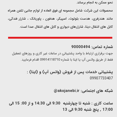
نحو ممکن به انجام برساند.
محصولات این شرکت شامل مجموعه ای فوق العاده از لوازم جانبی تلفن همراه
مانند هندزفری، هدست بلوتوث، اسپیکر، هدفون ، پاوربانک ، شارژر فندکی،
کابل های انتقال دیتا، شارژرهای دیواری و کابل های انتقال صدا است.
شماره تماس: 90000494
​​جهت برقراری ارتباط با واحد پشتیبانی در ساعات غیر کاری و روزهای تعطیل
فقط از طریق واتس آپ یا ایتا با شماره 09914118710 اقدام فرمایید.
پشتیبانی خدمات پس از فروش (واتس آپ) و (ایتا) :
09907733407
شبکه های اجتماعی:
akojanebi.ir@
ساعت کاری : شنبه تا چهارشنبه 9:30 الی 14:30 و از 00: 15 الی
17:00 , پنج شنبه 9:30 الی 13