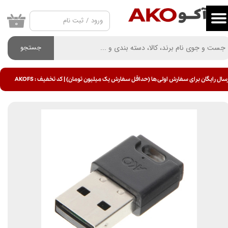
ورود
/
ثبت نام
حساب کاربری من
۰
تغییر گذر واژه
جستجو
سفارشات
سال رایگان برای سفارش اولی ها (حداقل سفارش یک میلیون تومان) | کد تخفیف : AKOFS
خروج از حساب کاربری