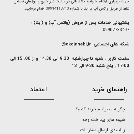
​​جهت برقراری ارتباط با واحد پشتیبانی در ساعات غیر کاری و روزهای تعطیل
فقط از طریق واتس آپ یا ایتا با شماره 09914118710 اقدام فرمایید.
پشتیبانی خدمات پس از فروش (واتس آپ) و (ایتا) :
09907733407
شبکه های اجتماعی:
akojanebi.ir@
ساعت کاری : شنبه تا چهارشنبه 9:30 الی 14:30 و از 00: 15 الی
17:00 , پنج شنبه 9:30 الی 13
​راهنمای خرید
اعتماد
چگونه میتوانیم خرید کنیم؟
شیوه های پرداخت وجه
زمانبندی ارسال سفارشات