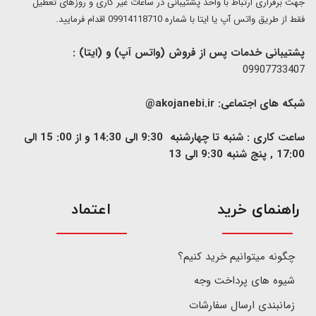
​​جهت برقراری ارتباط با واحد پشتیبانی در ساعات غیر کاری و روزهای تعطیل
فقط از طریق واتس آپ یا ایتا با شماره 09914118710 اقدام فرمایید.
پشتیبانی خدمات پس از فروش (واتس آپ) و (ایتا) :
09907733407
شبکه های اجتماعی:
akojanebi.ir@
ساعت کاری : شنبه تا چهارشنبه 9:30 الی 14:30 و از 00: 15 الی
17:00 , پنج شنبه 9:30 الی 13
​راهنمای خرید
اعتماد
چگونه میتوانیم خرید کنیم؟
شیوه های پرداخت وجه
زمانبندی ارسال سفارشات