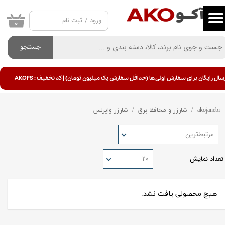
ورود
/
ثبت نام
حساب کاربری من
۰
تغییر گذر واژه
جستجو
سفارشات
سال رایگان برای سفارش اولی ها (حداقل سفارش یک میلیون تومان) | کد تخفیف : AKOFS
خروج از حساب کاربری
akojanebi
شارژر و محافظ برق
شارژر وایرلس
مرتبط‌ترین
تعداد نمایش
۲۰
هیچ محصولی یافت نشد.